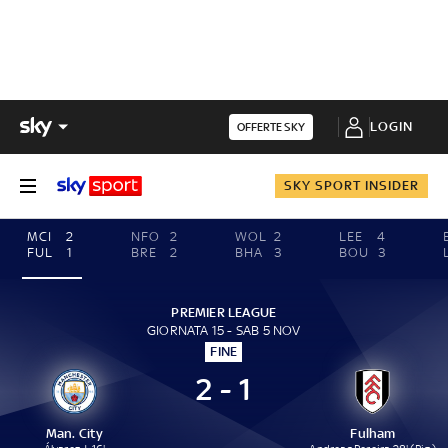
LOGIN
OFFERTE SKY
SKY SPORT INSIDER
MCI
2
NFO
2
WOL
2
LEE
4
FUL
1
BRE
2
BHA
3
BOU
3
PREMIER LEAGUE
GIORNATA 15 - SAB 5 NOV
FINE
2 - 1
Man. City
Fulham