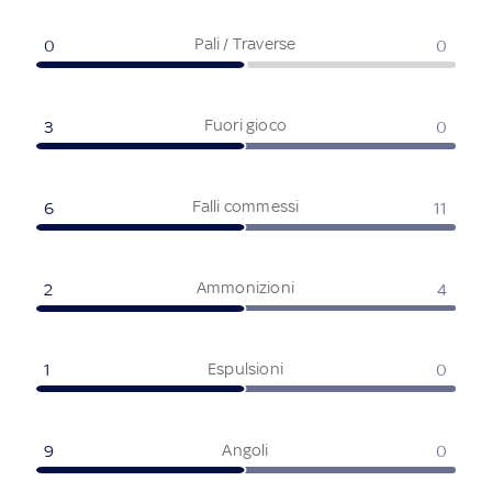
Pali / Traverse
0
0
Fuori gioco
3
0
Falli commessi
6
11
Ammonizioni
2
4
Espulsioni
1
0
Angoli
9
0