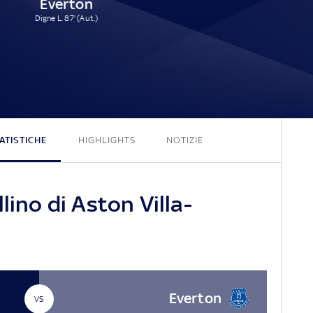
Everton
Digne L. 87' (Aut.)
2 - 1
ATISTICHE
HIGHLIGHTS
NOTIZIE
lino di Aston Villa-
Everton
VS