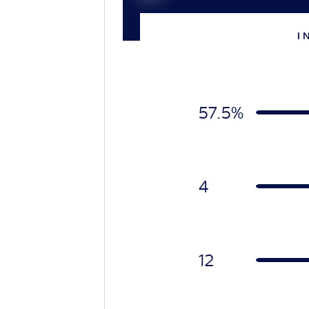
I 
57.5%
4
12