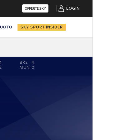
LOGIN
OFFERTE SKY
NUOTO
SKY SPORT INSIDER
4
BRE
4
2
MUN
0