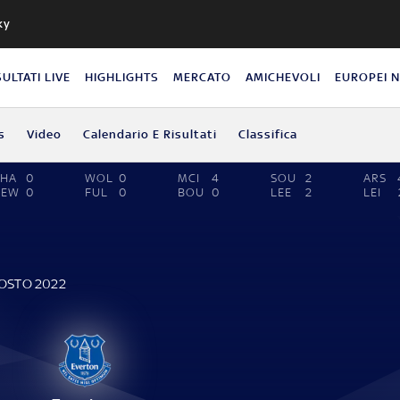
ky
SULTATI LIVE
HIGHLIGHTS
MERCATO
AMICHEVOLI
EUROPEI 
s
Video
Calendario E Risultati
Classifica
BHA
0
WOL
0
MCI
4
SOU
2
ARS
NEW
0
FUL
0
BOU
0
LEE
2
LEI
E
GOSTO 2022