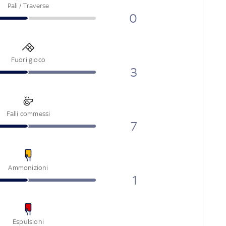
Pali / Traverse
0
Fuori gioco
3
Falli commessi
7
Ammonizioni
1
Espulsioni