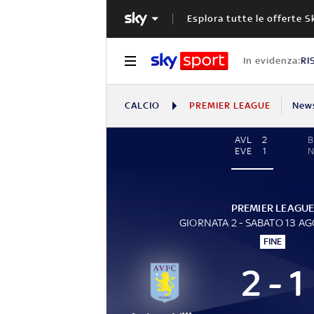
Esplora tutte le offerte S
In evidenza:
RI
CALCIO
PREMIER LEAGUE
New
AVL
2
EVE
1
PREMIER LEAGU
GIORNATA 2 - SABATO 13 A
FINE
2 - 1