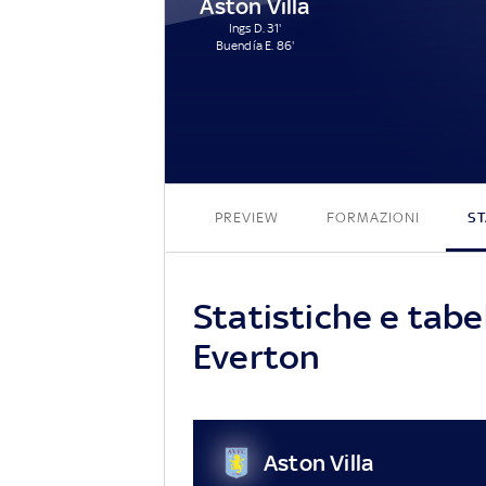
Aston Villa
Ings D. 31'
Buendía E. 86'
PREVIEW
FORMAZIONI
ST
Statistiche e tabel
Everton
Aston Villa