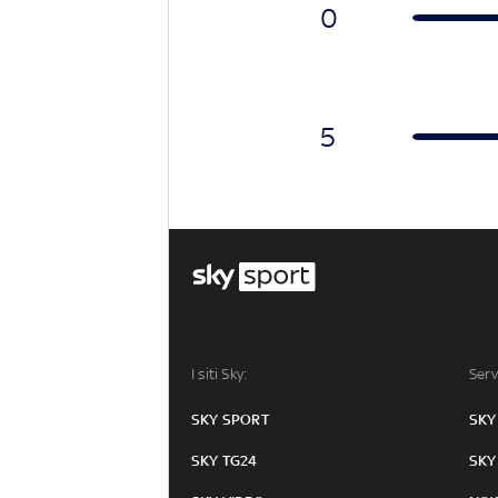
0
5
I siti Sky:
Serv
SKY SPORT
SKY
SKY TG24
SKY