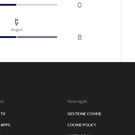
0
Angoli
8
izi:
Note legali:
 TV
GESTIONE COOKIE
 APPS
COOKIE POLICY