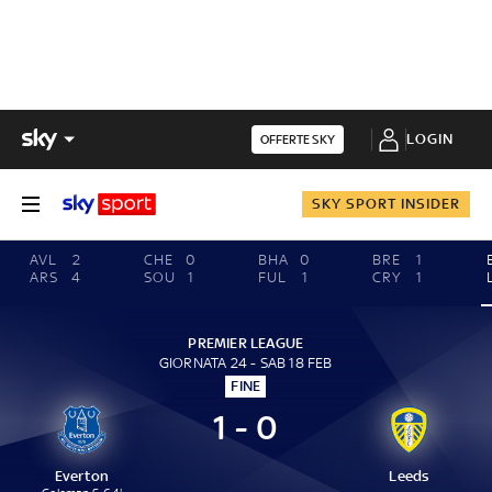
LOGIN
OFFERTE SKY
SKY SPORT INSIDER
AVL
2
CHE
0
BHA
0
BRE
1
ARS
4
SOU
1
FUL
1
CRY
1
PREMIER LEAGUE
GIORNATA 24 - SAB 18 FEB
FINE
1 - 0
Everton
Leeds