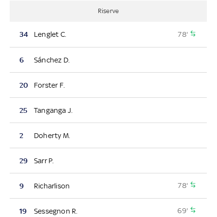
Riserve
78'
34
Lenglet C.
6
Sánchez D.
20
Forster F.
25
Tanganga J.
2
Doherty M.
29
Sarr P.
78'
9
Richarlison
69'
19
Sessegnon R.