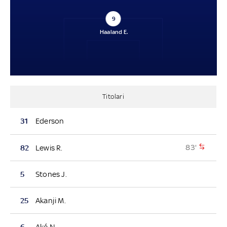
9
Haaland E.
Titolari
31
Ederson
83'
82
Lewis R.
5
Stones J.
25
Akanji M.
6
Aké N.