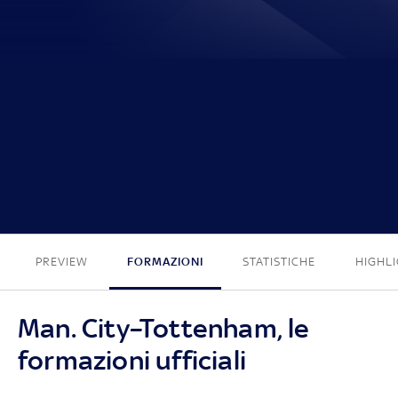
4 - 2
PREVIEW
FORMAZIONI
STATISTICHE
HIGHL
Man. City–Tottenham, le
formazioni ufficiali