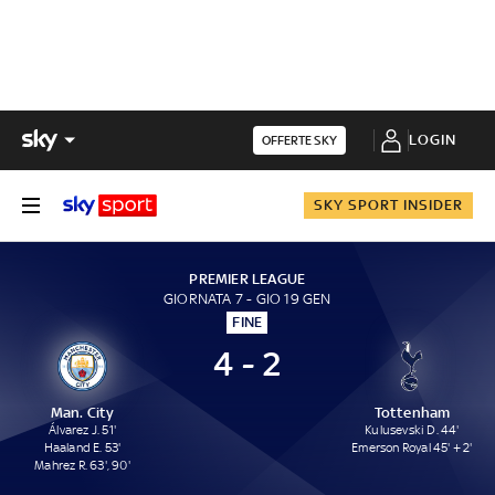
LOGIN
OFFERTE SKY
SKY SPORT INSIDER
PREMIER LEAGUE
GIORNATA 7 - GIO 19 GEN
FINE
4 - 2
Man. City
Tottenham
Álvarez J. 51'
Kulusevski D. 44'
Haaland E. 53'
Emerson Royal 45' + 2'
Mahrez R. 63', 90'