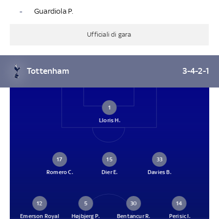
-
Guardiola P.
Ufficiali di gara
Tottenham
3-4-2-1
1
Lloris H.
17
15
33
Romero C.
Dier E.
Davies B.
12
5
30
14
Emerson Royal
Højbjerg P.
Bentancur R.
Perisic I.