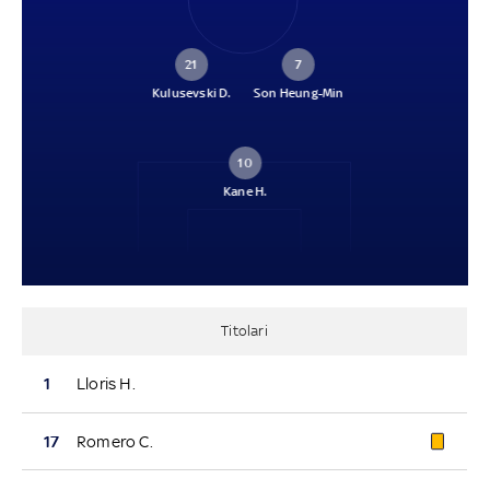
21
7
Kulusevski D.
Son Heung-Min
10
Kane H.
Titolari
1
Lloris H.
17
Romero C.