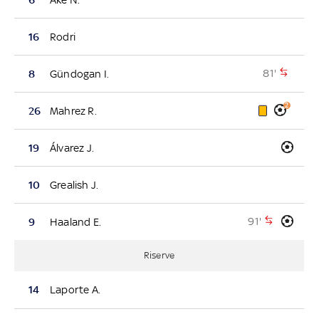
16
Rodri
81'
8
Gündogan I.
2
26
Mahrez R.
19
Álvarez J.
10
Grealish J.
91'
9
Haaland E.
Riserve
14
Laporte A.