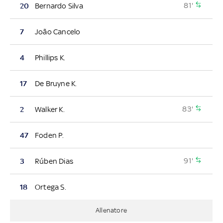
81'
20
Bernardo Silva
7
João Cancelo
4
Phillips K.
17
De Bruyne K.
83'
2
Walker K.
47
Foden P.
91'
3
Rúben Dias
18
Ortega S.
Allenatore