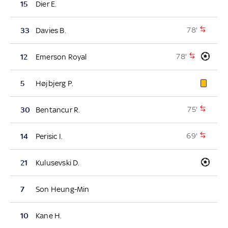
15
Dier E.
78'
33
Davies B.
78'
12
Emerson Royal
5
Højbjerg P.
75'
30
Bentancur R.
69'
14
Perisic I.
21
Kulusevski D.
7
Son Heung-Min
10
Kane H.