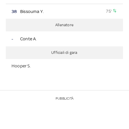
75'
38
Bissouma Y.
Allenatore
-
Conte A.
Ufficiali di gara
Hooper S.
PUBBLICITÀ