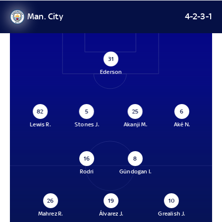
Man. City
4-2-3-1
31
Ederson
82
5
25
6
Lewis R.
Stones J.
Akanji M.
Aké N.
16
8
Rodri
Gündogan I.
26
19
10
Mahrez R.
Álvarez J.
Grealish J.