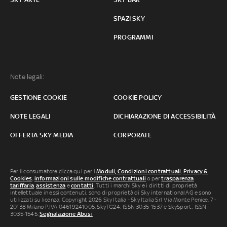
SPAZI SKY
PROGRAMMI
Note legali:
GESTIONE COOKIE
COOKIE POLICY
NOTE LEGALI
DICHIARAZIONE DI ACCESSIBILITÀ
OFFERTA SKY MEDIA
CORPORATE
Per il consumatore clicca qui per i
Moduli, Condizioni contrattuali
,
Privacy &
Cookies
,
informazioni sulle modifiche contrattuali
o per
trasparenza
tariffaria
,
assistenza
e
contatti
. Tutti i marchi Sky e i diritti di proprietà
intellettuale in essi contenuti, sono di proprietà di Sky international AG e sono
utilizzati su licenza. Copyright 2026 Sky Italia - Sky Italia Srl Via Monte Penice, 7 -
20138 Milano P.IVA 04619241005. SkyTG24: ISSN 3035-1537 e SkySport: ISSN
3035-1545.
Segnalazione Abusi