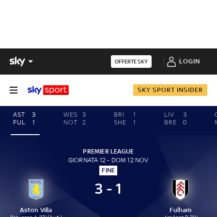
LOGIN
OFFERTE SKY
SKY SPORT INSIDER
AST
3
WES
3
BRI
1
LIV
3
FUL
1
NOT
2
SHE
1
BRE
0
PREMIER LEAGUE
GIORNATA 12 - DOM 12 NOV
FINE
3 - 1
Aston Villa
Fulham