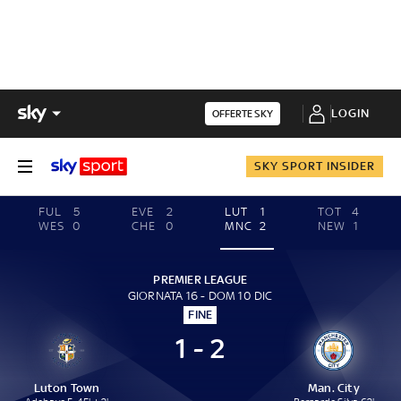
LOGIN
OFFERTE SKY
SKY SPORT INSIDER
FUL
5
EVE
2
LUT
1
TOT
4
WES
0
CHE
0
MNC
2
NEW
1
PREMIER LEAGUE
GIORNATA 16 - DOM 10 DIC
FINE
1 - 2
Luton Town
Man. City