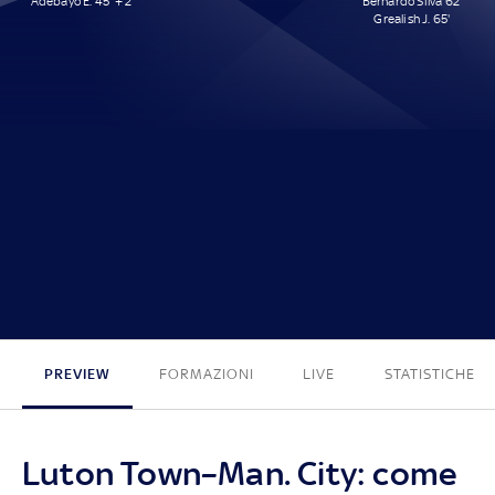
Adebayo E. 45' + 2'
Bernardo Silva 62'
Grealish J. 65'
1 - 2
PREVIEW
FORMAZIONI
LIVE
STATISTICHE
Luton Town–Man. City: come