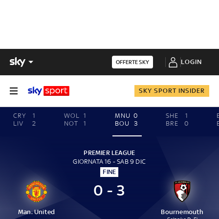
LOGIN
OFFERTE SKY
SKY SPORT INSIDER
CRY
1
WOL
1
MNU
0
SHE
1
LIV
2
NOT
1
BOU
3
BRE
0
PREMIER LEAGUE
GIORNATA 16 - SAB 9 DIC
FINE
0 - 3
Man. United
Bournemouth