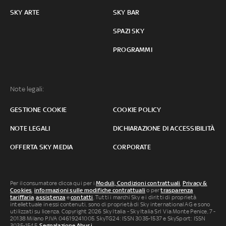
SKY ARTE
SKY BAR
SPAZI SKY
PROGRAMMI
Note legali:
GESTIONE COOKIE
COOKIE POLICY
NOTE LEGALI
DICHIARAZIONE DI ACCESSIBILITÀ
OFFERTA SKY MEDIA
CORPORATE
Per il consumatore clicca qui per i
Moduli, Condizioni contrattuali
,
Privacy &
Cookies
,
informazioni sulle modifiche contrattuali
o per
trasparenza
tariffaria
,
assistenza
e
contatti
. Tutti i marchi Sky e i diritti di proprietà
intellettuale in essi contenuti, sono di proprietà di Sky international AG e sono
utilizzati su licenza. Copyright 2026 Sky Italia - Sky Italia Srl Via Monte Penice, 7 -
20138 Milano P.IVA 04619241005. SkyTG24: ISSN 3035-1537 e SkySport: ISSN
3035-1545.
Segnalazione Abusi