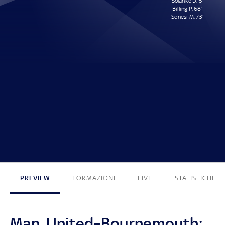
Solanke D. 5'
Billing P. 68'
Senesi M. 73'
0 - 3
PREVIEW
FORMAZIONI
LIVE
STATISTICHE
Man. United–Bournemouth: