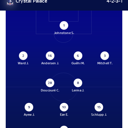
Crystal Palace
4-2-3-1
1
Johnstone S.
2
16
6
3
Ward J.
Andersen J.
Guéhi M.
Mitchell T.
28
8
Doucouré C.
Lerma J.
9
10
15
Ayew J.
Eze E.
Schlupp J.