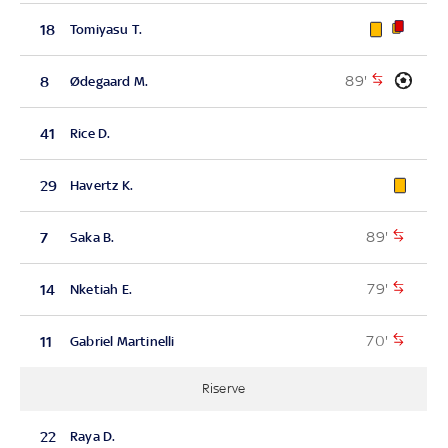
18
Tomiyasu T.
89'
8
Ødegaard M.
41
Rice D.
29
Havertz K.
89'
7
Saka B.
79'
14
Nketiah E.
70'
11
Gabriel Martinelli
Riserve
22
Raya D.