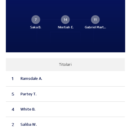
7
14
11
Saka B.
Nketiah E.
Gabriel Mart...
Titolari
1
Ramsdale A.
5
Partey T.
4
White B.
2
Saliba W.