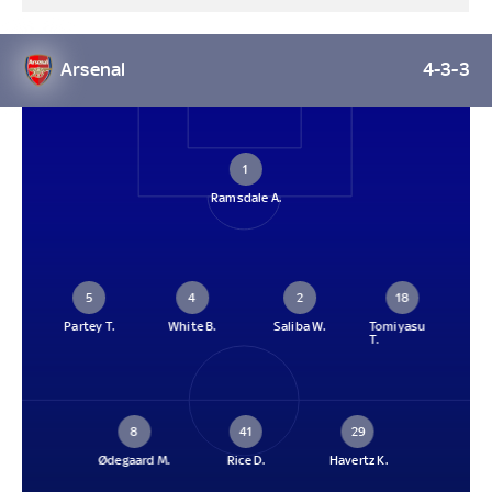
Arsenal
4-3-3
1
Ramsdale A.
5
4
2
18
Partey T.
White B.
Saliba W.
Tomiyasu
T.
8
41
29
Ødegaard M.
Rice D.
Havertz K.