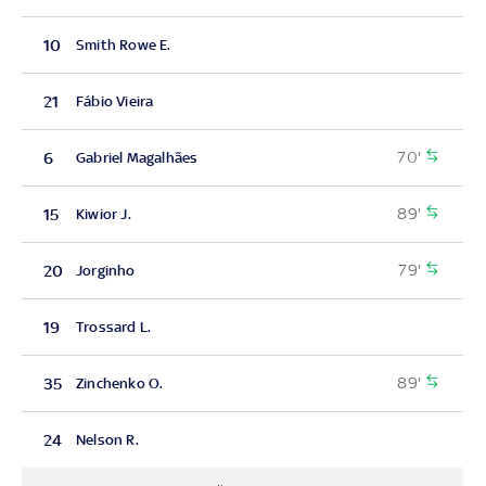
10
Smith Rowe E.
21
Fábio Vieira
70'
6
Gabriel Magalhães
89'
15
Kiwior J.
79'
20
Jorginho
19
Trossard L.
89'
35
Zinchenko O.
24
Nelson R.