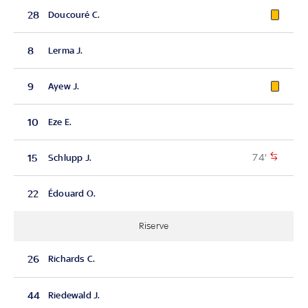
28
Doucouré C.
8
Lerma J.
9
Ayew J.
10
Eze E.
74'
15
Schlupp J.
22
Édouard O.
Riserve
26
Richards C.
44
Riedewald J.