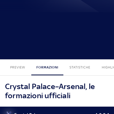
0 - 1
PREVIEW
FORMAZIONI
STATISTICHE
HIGHL
Crystal Palace–Arsenal, le
formazioni ufficiali