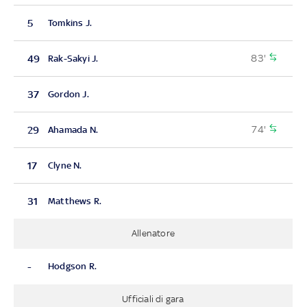
5
Tomkins J.
83'
49
Rak-Sakyi J.
37
Gordon J.
74'
29
Ahamada N.
17
Clyne N.
31
Matthews R.
Allenatore
-
Hodgson R.
Ufficiali di gara