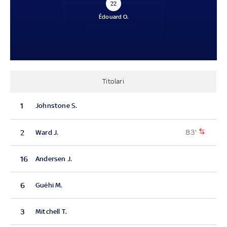
22
Édouard O.
Titolari
1
Johnstone S.
83'
2
Ward J.
16
Andersen J.
6
Guéhi M.
3
Mitchell T.