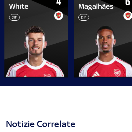
4
6
White
Magalhães
DIF
DIF
Notizie Correlate