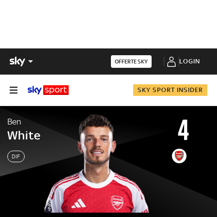
LOGIN
OFFERTE SKY
SKY SPORT INSIDER
4
Ben
White
DIF
Ben
White