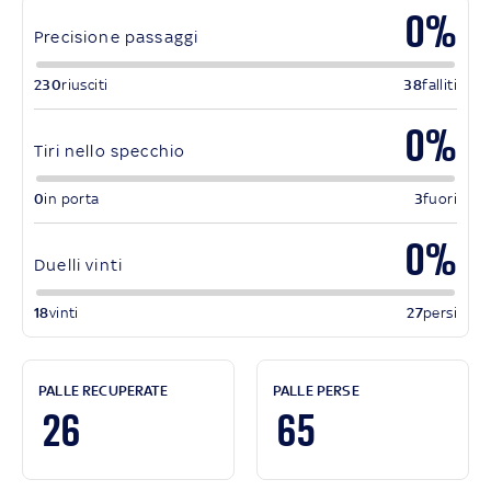
0%
Precisione passaggi
230
riusciti
38
falliti
0%
Tiri nello specchio
0
in porta
3
fuori
0%
Duelli vinti
18
vinti
27
persi
PALLE RECUPERATE
PALLE PERSE
26
65