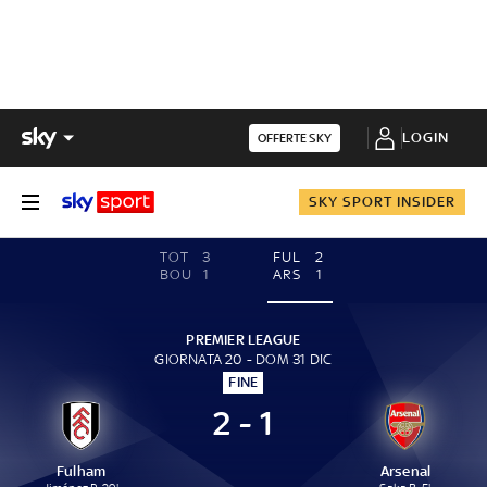
LOGIN
OFFERTE SKY
SKY SPORT INSIDER
TOT
3
FUL
2
BOU
1
ARS
1
PREMIER LEAGUE
GIORNATA 20 - DOM 31 DIC
FINE
2 - 1
Fulham
Arsenal