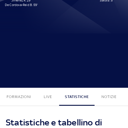
Jiménez R. 29'
Saka B. 5'
De Cordova-Reid B. 59'
2 - 1
FORMAZIONI
LIVE
STATISTICHE
NOTIZIE
Statistiche e tabellino di