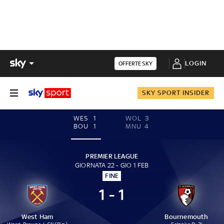
LOGIN
OFFERTE SKY
SKY SPORT INSIDER
WES
1
WOL
3
BOU
1
MNU
4
PREMIER LEAGUE
GIORNATA 22 - GIO 1 FEB
FINE
1 - 1
West Ham
Bournemouth