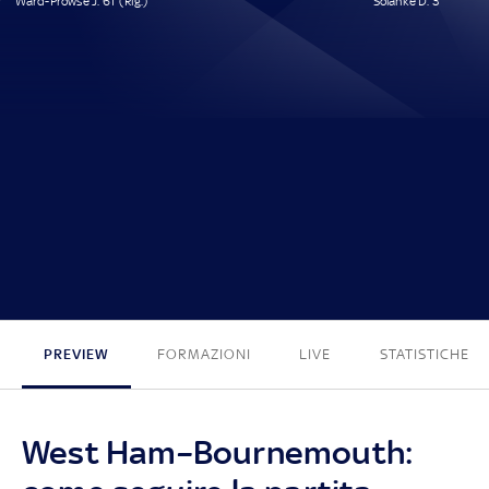
Ward-Prowse J. 61' (Rig.)
Solanke D. 3'
1 - 1
PREVIEW
FORMAZIONI
LIVE
STATISTICHE
West Ham–Bournemouth: