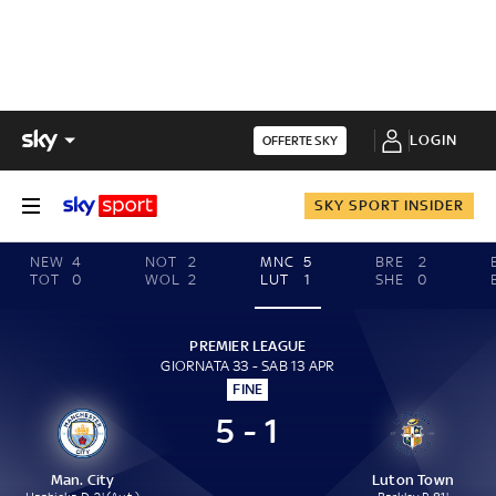
LOGIN
OFFERTE SKY
SKY SPORT INSIDER
NEW
4
NOT
2
MNC
5
BRE
2
TOT
0
WOL
2
LUT
1
SHE
0
PREMIER LEAGUE
GIORNATA 33 - SAB 13 APR
FINE
5 - 1
Man. City
Luton Town