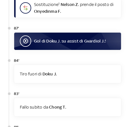
Sostituzione!
Nelson Z.
prende il posto di
Onyedinma F.
87'
Gol
di
Doku J.
su assist di
Gvardiol J.
!
84'
Tiro fuori di
Doku J.
83'
Fallo subito da
Chong T.