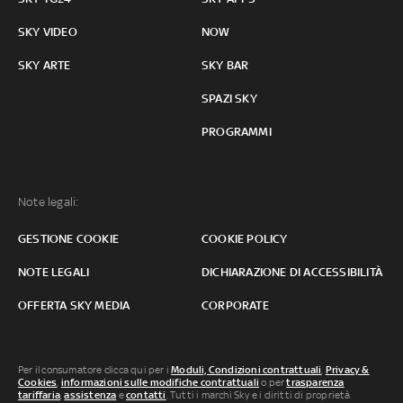
SKY VIDEO
NOW
SKY ARTE
SKY BAR
SPAZI SKY
PROGRAMMI
Note legali:
GESTIONE COOKIE
COOKIE POLICY
NOTE LEGALI
DICHIARAZIONE DI ACCESSIBILITÀ
OFFERTA SKY MEDIA
CORPORATE
Per il consumatore clicca qui per i
Moduli, Condizioni contrattuali
,
Privacy &
Cookies
,
informazioni sulle modifiche contrattuali
o per
trasparenza
tariffaria
,
assistenza
e
contatti
. Tutti i marchi Sky e i diritti di proprietà