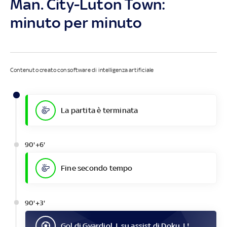
Man. City-Luton Town:
minuto per minuto
Contenuto creato con software di intelligenza artificiale
La partita è terminata
90'+6'
Fine secondo tempo
90'+3'
Gol
di
Gvardiol J.
su assist di
Doku J.
!