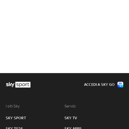
ACCEDI A SKY GO
I siti Sky:
Servizi:
SKY SPORT
SKY TV
SKY TG24
SKY APPS