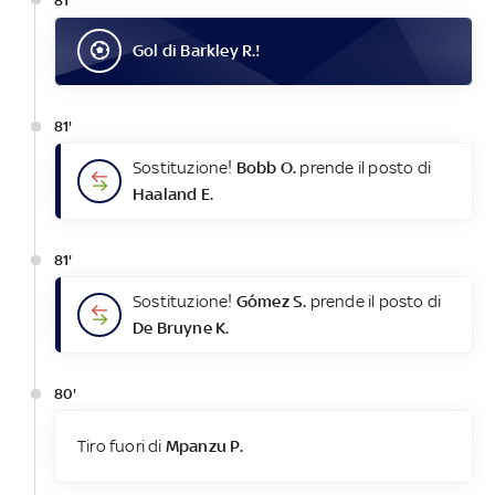
81'
Gol
di
Barkley R.
!
81'
Sostituzione!
Bobb O.
prende il posto di
Haaland E.
81'
Sostituzione!
Gómez S.
prende il posto di
De Bruyne K.
80'
Tiro fuori di
Mpanzu P.