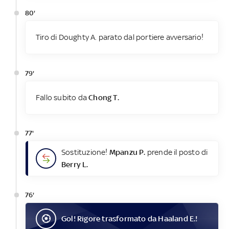
80'
Tiro di Doughty A. parato dal portiere avversario!
79'
Fallo subito da
Chong T.
77'
Sostituzione!
Mpanzu P.
prende il posto di
Berry L.
76'
Gol
! Rigore trasformato da
Haaland E.
!