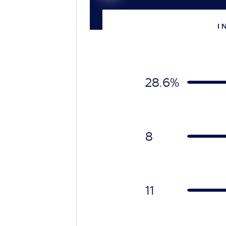
I 
28.6%
8
11