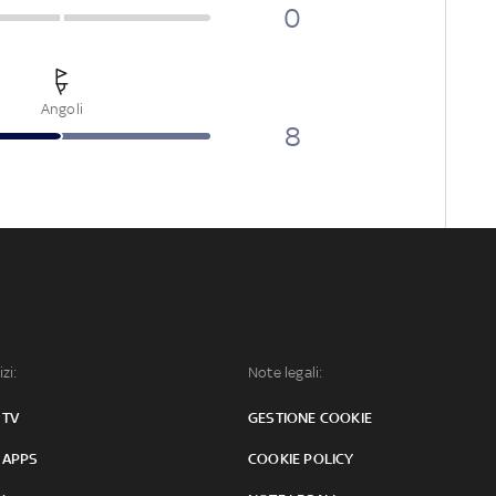
0
Angoli
8
izi:
Note legali:
 TV
GESTIONE COOKIE
 APPS
COOKIE POLICY