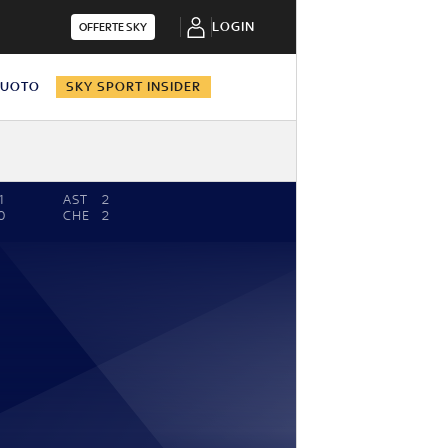
LOGIN
OFFERTE SKY
NUOTO
SKY SPORT INSIDER
1
AST
2
0
CHE
2