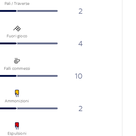
Pali / Traverse
2
Fuori gioco
4
Falli commessi
10
Ammonizioni
2
Espulsioni