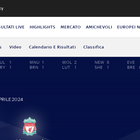
ky
SULTATI LIVE
HIGHLIGHTS
MERCATO
AMICHEVOLI
EUROPEI 
s
Video
Calendario E Risultati
Classifica
UL
1
MNU
1
WOL
2
NEW
5
EVE
RY
1
BRN
1
LUT
1
SHE
1
BRE
E
PRILE 2024