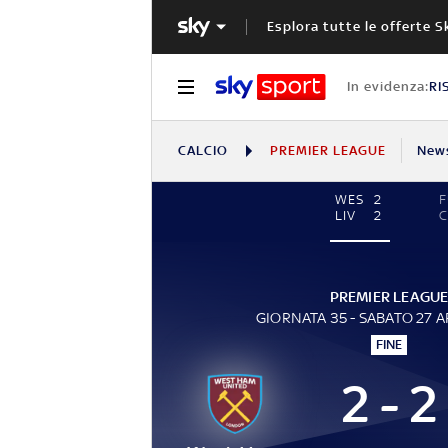
Esplora tutte le offerte S
In evidenza:
RI
CALCIO
PREMIER LEAGUE
New
WES
2
F
LIV
2
C
PREMIER LEAGU
GIORNATA 35 - SABATO 27 A
FINE
2 - 2