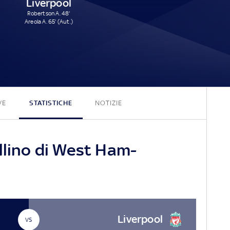
Liverpool
Robertson A. 48'
Areola A. 65' (Aut.)
2 - 2
VE
STATISTICHE
NOTIZIE
llino di West Ham-
Liverpool
VS