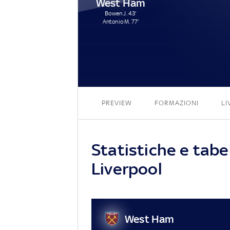
West Ham
Bowen J. 43'
Antonio M. 77'
PREVIEW
FORMAZIONI
LI
Statistiche e tabe
Liverpool
West Ham