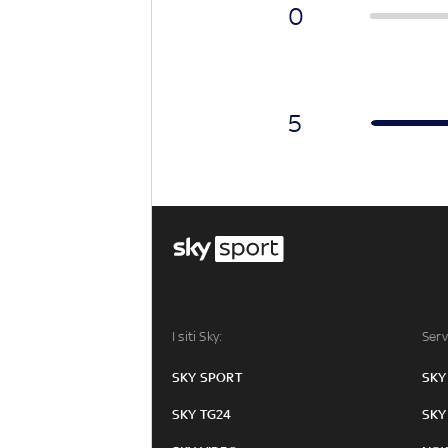
0
5
I siti Sky:
Serv
SKY SPORT
SKY
SKY TG24
SKY