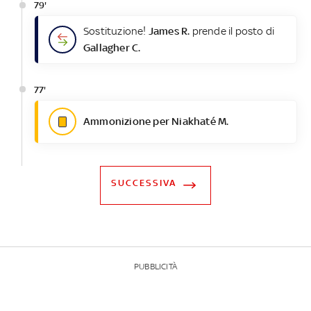
79'
Sostituzione!
James R.
prende il posto di
Gallagher C.
77'
Ammonizione per Niakhaté M.
SUCCESSIVA
PUBBLICITÀ