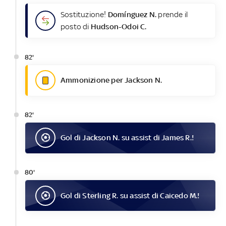
Sostituzione!
Domínguez N.
prende il
posto di
Hudson-Odoi C.
82'
Ammonizione per Jackson N.
82'
Gol
di
Jackson N.
su assist di
James R.
!
80'
Gol
di
Sterling R.
su assist di
Caicedo M.
!