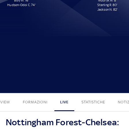
Boly W. 16'
Mudryk M. 8'
Hudson-Odoi C. 74'
Sterling R. 80'
Jackson N. 82'
2 - 3
EVIEW
FORMAZIONI
LIVE
STATISTICHE
NOTIZ
Nottingham Forest-Chelsea: