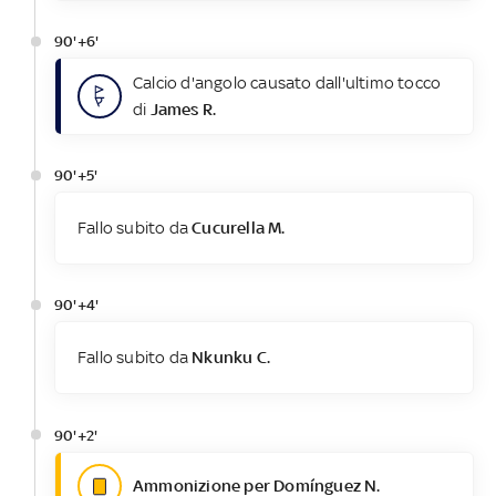
90'+6'
Calcio d'angolo causato dall'ultimo tocco
di
James R.
90'+5'
Fallo subito da
Cucurella M.
90'+4'
Fallo subito da
Nkunku C.
90'+2'
Ammonizione per Domínguez N.