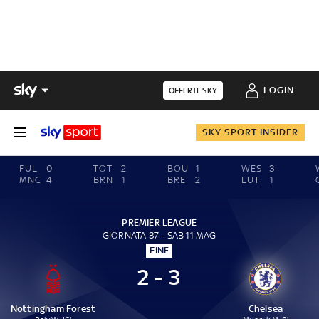
LOGIN
OFFERTE SKY
SKY SPORT INSIDER
FUL
0
TOT
2
BOU
1
WES
3
MNC
4
BRN
1
BRE
2
LUT
1
PREMIER LEAGUE
GIORNATA 37 - SAB 11 MAG
FINE
2 - 3
Nottingham Forest
Chelsea