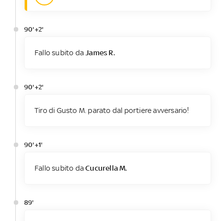
90'+2'
Fallo subito da
James R.
90'+2'
Tiro di Gusto M. parato dal portiere avversario!
90'+1'
Fallo subito da
Cucurella M.
89'