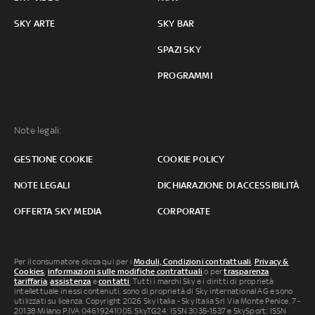
SKY ARTE
SKY BAR
SPAZI SKY
PROGRAMMI
Note legali:
GESTIONE COOKIE
COOKIE POLICY
NOTE LEGALI
DICHIARAZIONE DI ACCESSIBILITÀ
OFFERTA SKY MEDIA
CORPORATE
Per il consumatore clicca qui per i
Moduli, Condizioni contrattuali
,
Privacy &
Cookies
,
informazioni sulle modifiche contrattuali
o per
trasparenza
tariffaria
,
assistenza
e
contatti
. Tutti i marchi Sky e i diritti di proprietà
intellettuale in essi contenuti, sono di proprietà di Sky international AG e sono
utilizzati su licenza. Copyright 2026 Sky Italia - Sky Italia Srl Via Monte Penice, 7 -
20138 Milano P.IVA 04619241005. SkyTG24: ISSN 3035-1537 e SkySport: ISSN