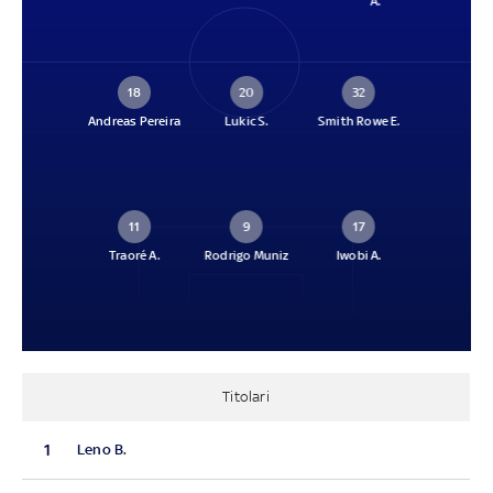
A.
18
20
32
Andreas Pereira
Lukic S.
Smith Rowe E.
11
9
17
Traoré A.
Rodrigo Muniz
Iwobi A.
Titolari
1
Leno B.