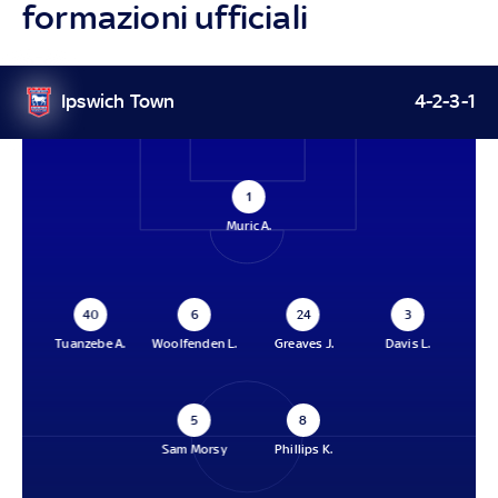
formazioni ufficiali
Ipswich Town
4-2-3-1
1
Muric A.
40
6
24
3
Tuanzebe A.
Woolfenden L.
Greaves J.
Davis L.
5
8
Sam Morsy
Phillips K.