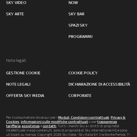
SKY VIDEO
NOW
SKY ARTE
SKY BAR
SPAZI SKY
PROGRAMMI
Note legali:
GESTIONE COOKIE
COOKIE POLICY
NOTE LEGALI
DICHIARAZIONE DI ACCESSIBILITÀ
OFFERTA SKY MEDIA
CORPORATE
Per il consumatore clicca qui per i
Moduli, Condizioni contrattuali
,
Privacy &
Cookies
,
informazioni sulle modifiche contrattuali
o per
trasparenza
tariffaria
,
assistenza
e
contatti
. Tutti i marchi Sky e i diritti di proprietà
intellettuale in essi contenuti, sono di proprietà di Sky international AG e sono
utilizzati su licenza. Copyright 2026 Sky Italia - Sky Italia Srl Via Monte Penice, 7 -