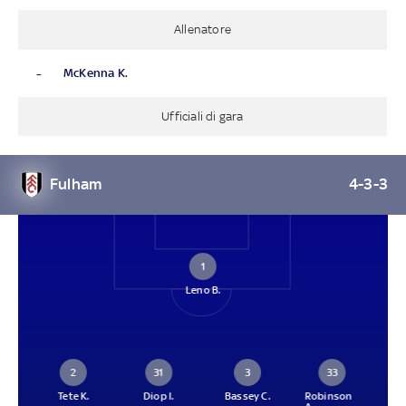
Allenatore
-
McKenna K.
Ufficiali di gara
Fulham
4-3-3
1
Leno B.
2
31
3
33
Tete K.
Diop I.
Bassey C.
Robinson