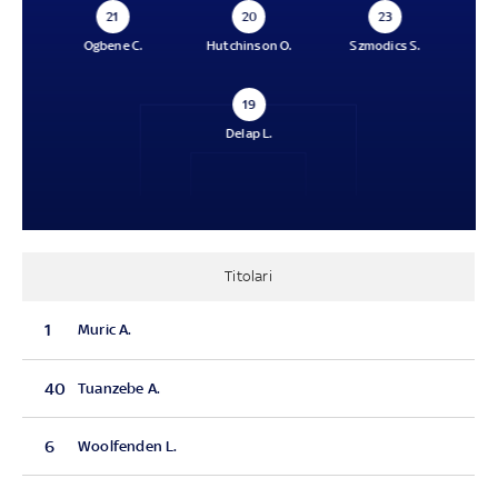
21
20
23
Ogbene C.
Hutchinson O.
Szmodics S.
19
Delap L.
Titolari
1
Muric A.
40
Tuanzebe A.
6
Woolfenden L.