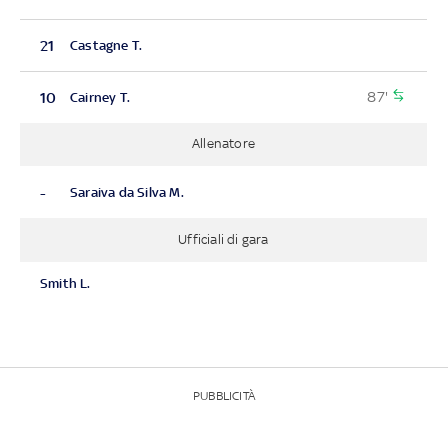
21
Castagne T.
87'
10
Cairney T.
Allenatore
-
Saraiva da Silva M.
Ufficiali di gara
Smith L.
PUBBLICITÀ