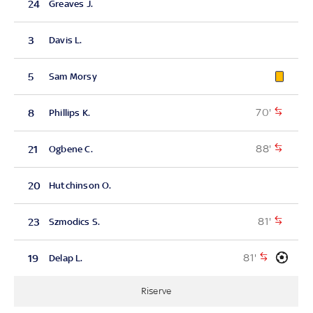
24
Greaves J.
3
Davis L.
5
Sam Morsy
70'
8
Phillips K.
88'
21
Ogbene C.
20
Hutchinson O.
81'
23
Szmodics S.
81'
19
Delap L.
Riserve