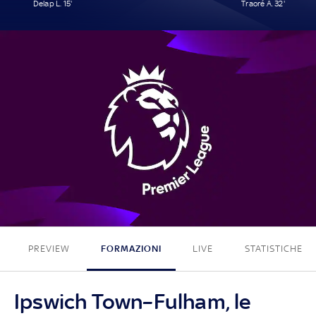
Delap L. 15'
Traoré A. 32'
1 - 1
PREVIEW
FORMAZIONI
LIVE
STATISTICHE
Ipswich Town–Fulham, le