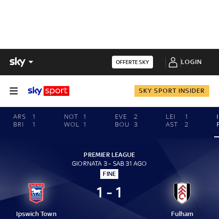
LOGIN
OFFERTE SKY
SKY SPORT INSIDER
ARS
1
NOT
1
EVE
2
LEI
1
BRI
1
WOL
1
BOU
3
AST
2
PREMIER LEAGUE
GIORNATA 3 - SAB 31 AGO
FINE
1 - 1
Ipswich Town
Fulham