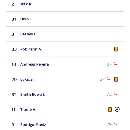
2
Tete K.
31
Diop I.
3
Bassey C.
33
Robinson A.
87'
18
Andreas Pereira
87'
20
Lukic S.
72'
32
Smith Rowe E.
11
Traoré A.
79'
9
Rodrigo Muniz