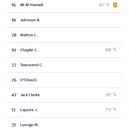
81'
16
Ali Al-Hamadi
18
Johnson B.
28
Walton C.
88'
10
Chaplin C.
22
Townsend C.
26
O'Shea D.
81'
47
Jack Clarke
70'
12
Cajuste J.
25
Luongo M.