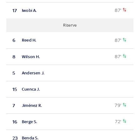
87'
17
Iwobi A.
Riserve
87'
6
Reed H.
87'
8
Wilson H.
5
Andersen J.
15
Cuenca J.
79'
7
Jiménez R.
72'
16
Berge S.
23
Benda S.