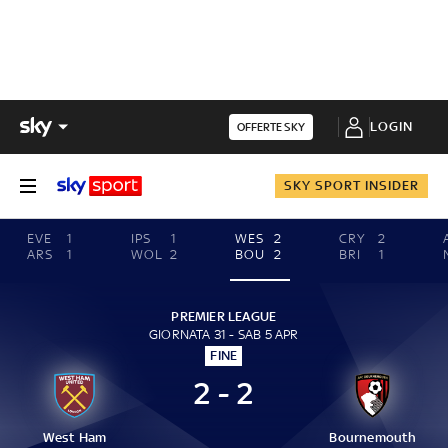
LOGIN
OFFERTE SKY
SKY SPORT INSIDER
EVE
1
IPS
1
WES
2
CRY
2
ARS
1
WOL
2
BOU
2
BRI
1
PREMIER LEAGUE
GIORNATA 31 - SAB 5 APR
FINE
2 - 2
West Ham
Bournemouth