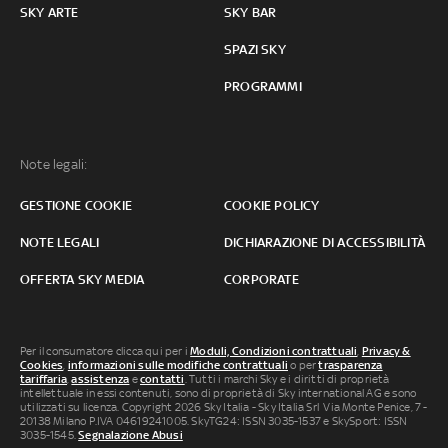
SKY ARTE
SKY BAR
SPAZI SKY
PROGRAMMI
Note legali:
GESTIONE COOKIE
COOKIE POLICY
NOTE LEGALI
DICHIARAZIONE DI ACCESSIBILITÀ
OFFERTA SKY MEDIA
CORPORATE
Per il consumatore clicca qui per i
Moduli, Condizioni contrattuali
,
Privacy &
Cookies
,
informazioni sulle modifiche contrattuali
o per
trasparenza
tariffaria
,
assistenza
e
contatti
. Tutti i marchi Sky e i diritti di proprietà
intellettuale in essi contenuti, sono di proprietà di Sky international AG e sono
utilizzati su licenza. Copyright 2026 Sky Italia - Sky Italia Srl Via Monte Penice, 7 -
20138 Milano P.IVA 04619241005. SkyTG24: ISSN 3035-1537 e SkySport: ISSN
3035-1545.
Segnalazione Abusi