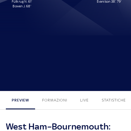
Füllkrug N. 61'
Evanilson 38', 79'
Bowen J. 68'
2 - 2
PREVIEW
FORMAZIONI
LIVE
STATISTICHE
West Ham–Bournemouth: