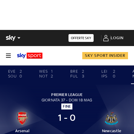
LOGIN
OFFERTE SKY
SKY SPORT INSIDER
EVE
2
WES
1
BRE
2
LEI
2
SOU
0
NOT
2
FUL
3
IPS
0
PREMIER LEAGUE
GIORNATA 37 - DOM 18 MAG
FINE
1 - 0
Arsenal
Newcastle