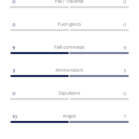
Pali / Traverse
0
0
Fuori gioco
0
0
Falli commessi
9
9
Ammonizioni
3
3
Espulsioni
0
0
Angoli
10
7