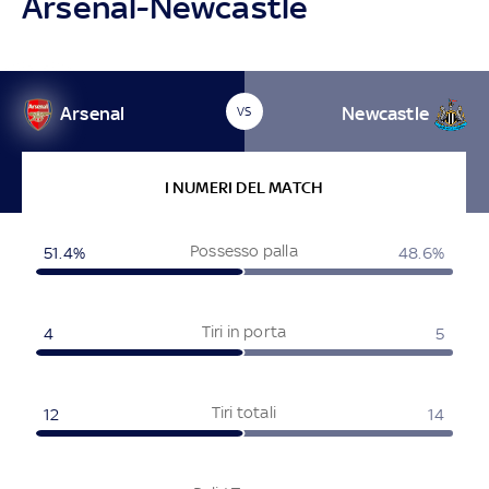
Arsenal-Newcastle
Arsenal
Newcastle
VS
I NUMERI DEL MATCH
Possesso palla
51.4%
48.6%
Tiri in porta
4
5
Tiri totali
12
14