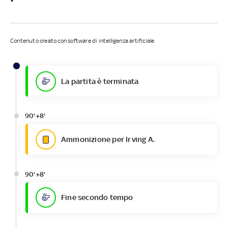
Contenuto creato con software di intelligenza artificiale
La partita è terminata
90'+8'
Ammonizione per Irving A.
90'+8'
Fine secondo tempo