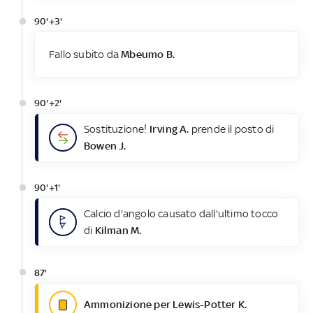
90'+3'
Fallo subito da
Mbeumo B.
90'+2'
Sostituzione!
Irving A.
prende il posto di
Bowen J.
90'+1'
Calcio d'angolo causato dall'ultimo tocco
di
Kilman M.
87'
Ammonizione per Lewis-Potter K.