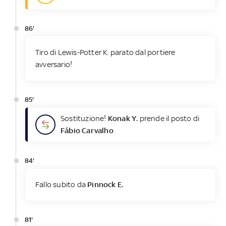
86'
Tiro di Lewis-Potter K. parato dal portiere
avversario!
85'
Sostituzione!
Konak Y.
prende il posto di
Fábio Carvalho
84'
Fallo subito da
Pinnock E.
81'