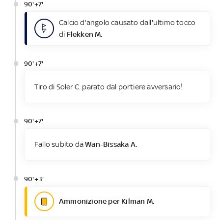
90'+7'
Calcio d'angolo causato dall'ultimo tocco
di
Flekken M.
90'+7'
Tiro di Soler C. parato dal portiere avversario!
90'+7'
Fallo subito da
Wan-Bissaka A.
90'+3'
Ammonizione per Kilman M.