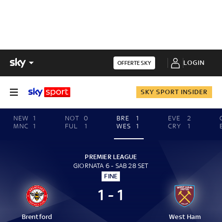
LOGIN
OFFERTE SKY
SKY SPORT INSIDER
NEW
1
NOT
0
BRE
1
EVE
2
MNC
1
FUL
1
WES
1
CRY
1
PREMIER LEAGUE
GIORNATA 6 - SAB 28 SET
FINE
1 - 1
Brentford
West Ham