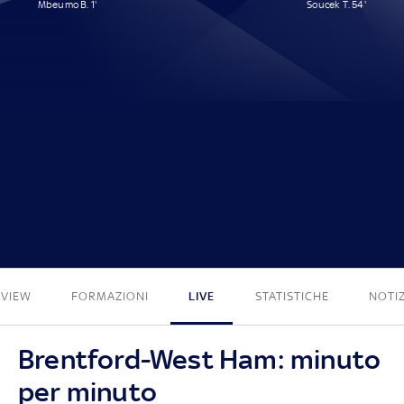
Mbeumo B. 1'
Soucek T. 54'
1 - 1
EVIEW
FORMAZIONI
LIVE
STATISTICHE
NOTIZ
Brentford-West Ham: minuto
per minuto