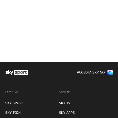
ACCEDI A SKY GO
I siti Sky:
Servizi:
SKY SPORT
SKY TV
SKY TG24
SKY APPS