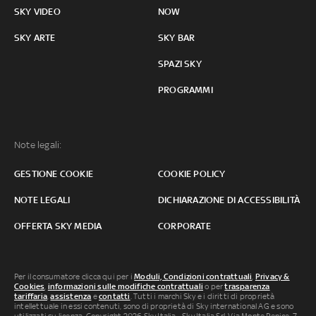
SKY VIDEO
NOW
SKY ARTE
SKY BAR
SPAZI SKY
PROGRAMMI
Note legali:
GESTIONE COOKIE
COOKIE POLICY
NOTE LEGALI
DICHIARAZIONE DI ACCESSIBILITÀ
OFFERTA SKY MEDIA
CORPORATE
Per il consumatore clicca qui per i
Moduli, Condizioni contrattuali
,
Privacy &
Cookies
,
informazioni sulle modifiche contrattuali
o per
trasparenza
tariffaria
,
assistenza
e
contatti
. Tutti i marchi Sky e i diritti di proprietà
intellettuale in essi contenuti, sono di proprietà di Sky international AG e sono
utilizzati su licenza. Copyright 2026 Sky Italia - Sky Italia Srl Via Monte Penice, 7 -