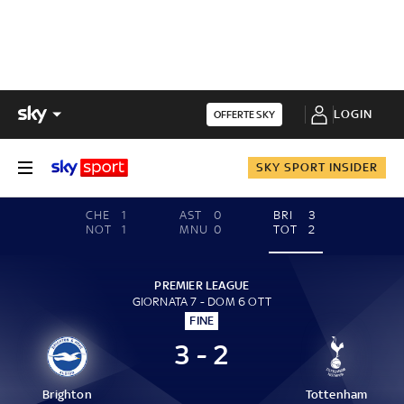
LOGIN
OFFERTE SKY
SKY SPORT INSIDER
CHE
1
AST
0
BRI
3
NOT
1
MNU
0
TOT
2
PREMIER LEAGUE
GIORNATA 7 - DOM 6 OTT
FINE
3 - 2
Brighton
Tottenham