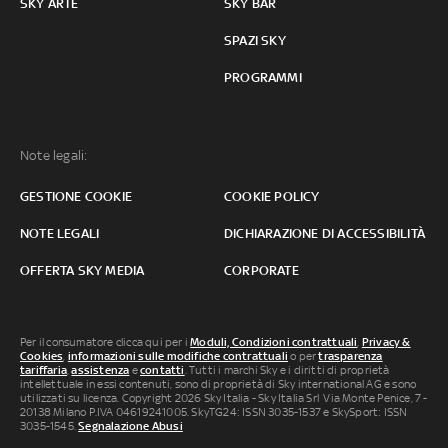
SKY ARTE
SKY BAR
SPAZI SKY
PROGRAMMI
Note legali:
GESTIONE COOKIE
COOKIE POLICY
NOTE LEGALI
DICHIARAZIONE DI ACCESSIBILITÀ
OFFERTA SKY MEDIA
CORPORATE
Per il consumatore clicca qui per i
Moduli, Condizioni contrattuali
,
Privacy &
Cookies
,
informazioni sulle modifiche contrattuali
o per
trasparenza
tariffaria
,
assistenza
e
contatti
. Tutti i marchi Sky e i diritti di proprietà
intellettuale in essi contenuti, sono di proprietà di Sky international AG e sono
utilizzati su licenza. Copyright 2026 Sky Italia - Sky Italia Srl Via Monte Penice, 7 -
20138 Milano P.IVA 04619241005. SkyTG24: ISSN 3035-1537 e SkySport: ISSN
3035-1545.
Segnalazione Abusi