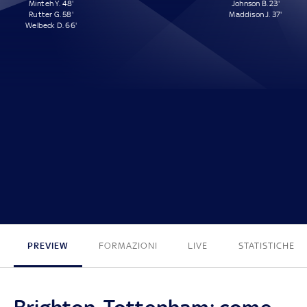
Minteh Y. 48'
Johnson B. 23'
Rutter G. 58'
Maddison J. 37'
Welbeck D. 66'
3 - 2
PREVIEW
FORMAZIONI
LIVE
STATISTICHE