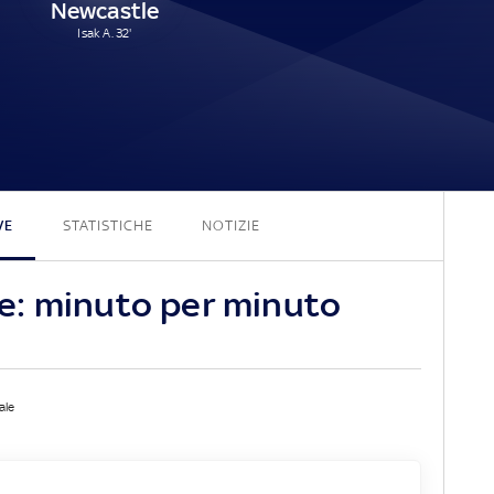
Newcastle
Isak A. 32'
2 - 1
VE
STATISTICHE
NOTIZIE
e: minuto per minuto
ale