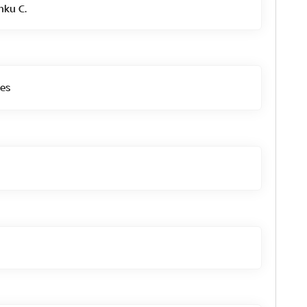
ku C.
es