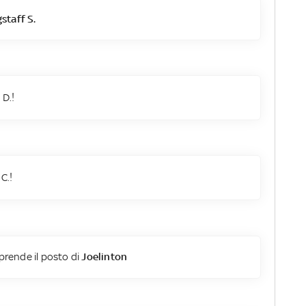
taff S.
 D.!
C.!
prende il posto di
Joelinton