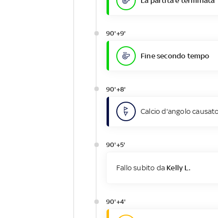
La partita è terminata
90'+9'
Fine secondo tempo
90'+8'
Calcio d'angolo causato
90'+5'
Fallo subito da
Kelly L.
90'+4'