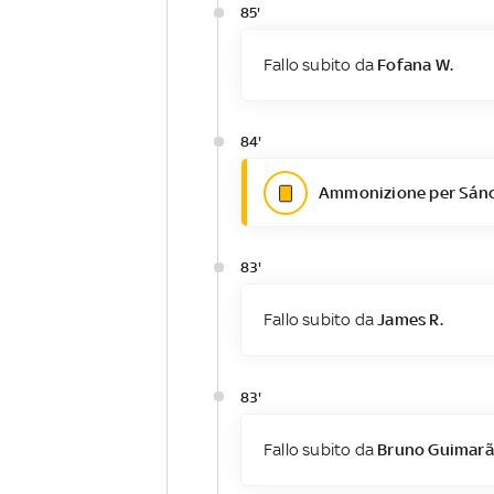
85'
Fallo subito da
Fofana W.
84'
Ammonizione per Sánc
83'
Fallo subito da
James R.
83'
Fallo subito da
Bruno Guimarã