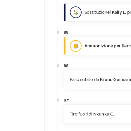
Sostituzione!
Kelly L.
pr
88'
Ammonizione per Ped
88'
Fallo subito da
Bruno Guimarã
87'
Tiro fuori di
Nkunku C.