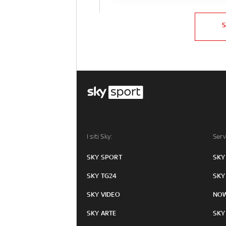
I siti Sky:
Serv
SKY SPORT
SKY
SKY TG24
SKY
SKY VIDEO
NO
SKY ARTE
SKY