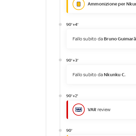
Ammonizione per Nkun
90'+4'
Fallo subito da
Bruno Guimarã
90'+3'
Fallo subito da
Nkunku C.
90'+2'
VAR
review
90'