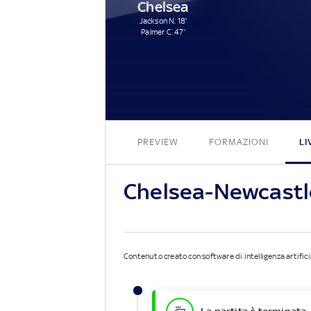
Chelsea
Jackson N. 18'
Palmer C. 47'
PREVIEW
FORMAZIONI
LI
Chelsea-Newcastl
Contenuto creato con software di intelligenza artifici