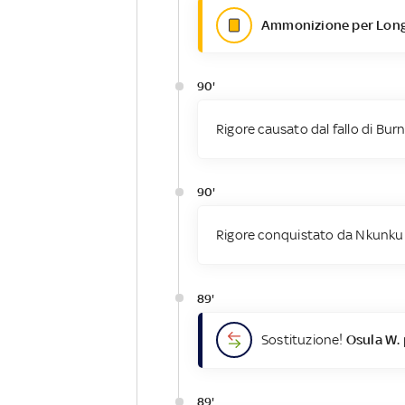
Ammonizione per Longs
90'
Rigore causato dal fallo di Burn
90'
Rigore conquistato da Nkunku 
89'
Sostituzione!
Osula W.
89'