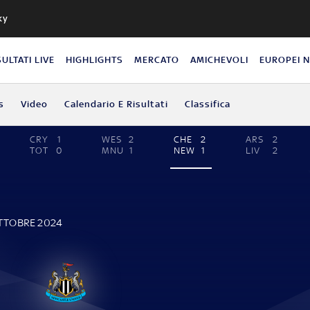
ky
SULTATI LIVE
HIGHLIGHTS
MERCATO
AMICHEVOLI
EUROPEI 
s
Video
Calendario E Risultati
Classifica
CRY
1
WES
2
CHE
2
ARS
2
TOT
0
MNU
1
NEW
1
LIV
2
E
OTTOBRE 2024