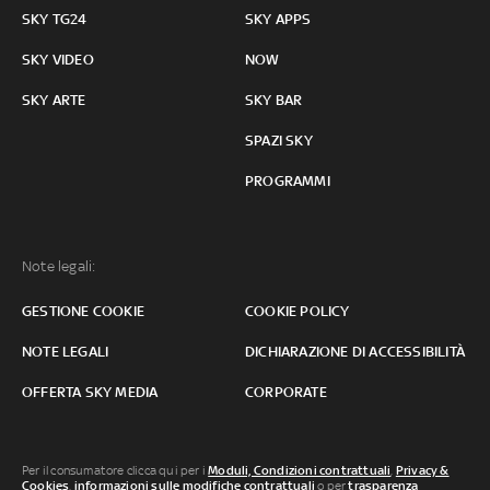
SKY TG24
SKY APPS
SKY VIDEO
NOW
SKY ARTE
SKY BAR
SPAZI SKY
PROGRAMMI
Note legali:
GESTIONE COOKIE
COOKIE POLICY
NOTE LEGALI
DICHIARAZIONE DI ACCESSIBILITÀ
OFFERTA SKY MEDIA
CORPORATE
Per il consumatore clicca qui per i
Moduli, Condizioni contrattuali
,
Privacy &
Cookies
,
informazioni sulle modifiche contrattuali
o per
trasparenza