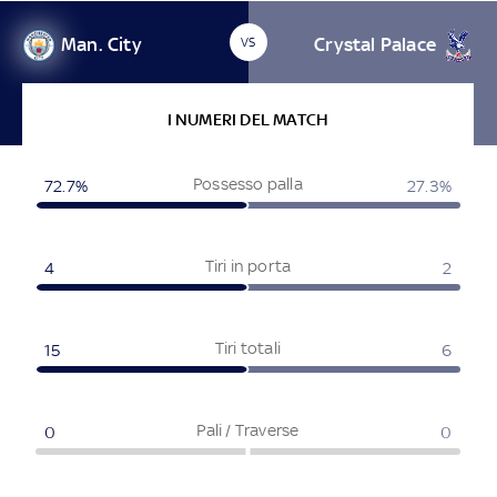
Man. City
Crystal Palace
VS
I NUMERI DEL MATCH
Possesso palla
72.7
%
27.3
%
Tiri in porta
4
2
Tiri totali
15
6
Pali / Traverse
0
0