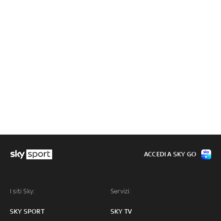
ACCEDI A SKY GO
I siti Sky:
Servizi:
SKY SPORT
SKY TV