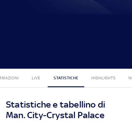
3 - 0
RMAZIONI
LIVE
STATISTICHE
HIGHLIGHTS
N
Statistiche e tabellino di
Man. City-Crystal Palace