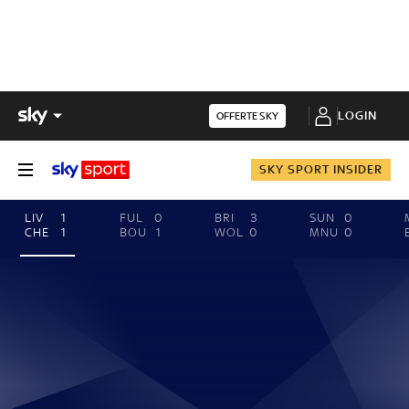
LOGIN
OFFERTE SKY
SKY SPORT INSIDER
LIV
1
FUL
0
BRI
3
SUN
0
CHE
1
BOU
1
WOL
0
MNU
0