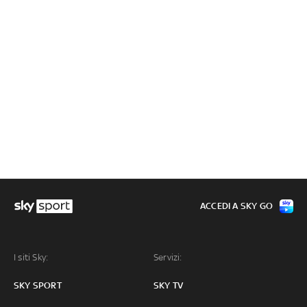
ACCEDI A SKY GO
I siti Sky:
Servizi:
SKY SPORT
SKY TV