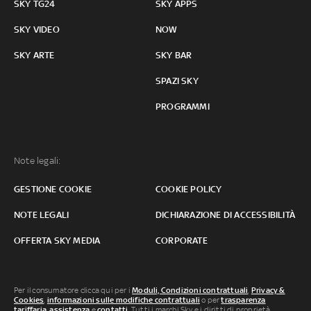
SKY TG24
SKY APPS
SKY VIDEO
NOW
SKY ARTE
SKY BAR
SPAZI SKY
PROGRAMMI
Note legali:
GESTIONE COOKIE
COOKIE POLICY
NOTE LEGALI
DICHIARAZIONE DI ACCESSIBILITÀ
OFFERTA SKY MEDIA
CORPORATE
Per il consumatore clicca qui per i
Moduli, Condizioni contrattuali
,
Privacy &
Cookies
,
informazioni sulle modifiche contrattuali
o per
trasparenza
tariffaria
,
assistenza
e
contatti
. Tutti i marchi Sky e i diritti di proprietà