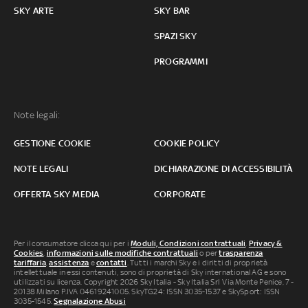
SKY ARTE
SKY BAR
SPAZI SKY
PROGRAMMI
Note legali:
GESTIONE COOKIE
COOKIE POLICY
NOTE LEGALI
DICHIARAZIONE DI ACCESSIBILITÀ
OFFERTA SKY MEDIA
CORPORATE
Per il consumatore clicca qui per i
Moduli, Condizioni contrattuali
,
Privacy &
Cookies
,
informazioni sulle modifiche contrattuali
o per
trasparenza
tariffaria
,
assistenza
e
contatti
. Tutti i marchi Sky e i diritti di proprietà
intellettuale in essi contenuti, sono di proprietà di Sky international AG e sono
utilizzati su licenza. Copyright 2026 Sky Italia - Sky Italia Srl Via Monte Penice, 7 -
20138 Milano P.IVA 04619241005. SkyTG24: ISSN 3035-1537 e SkySport: ISSN
3035-1545.
Segnalazione Abusi