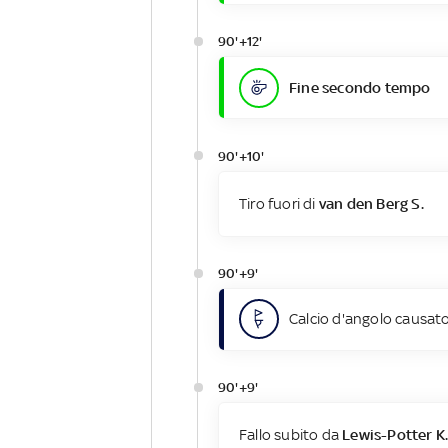
90'+12'
Fine secondo tempo
90'+10'
Tiro fuori di
van den Berg S.
90'+9'
Calcio d'angolo causato
90'+9'
Fallo subito da
Lewis-Potter K