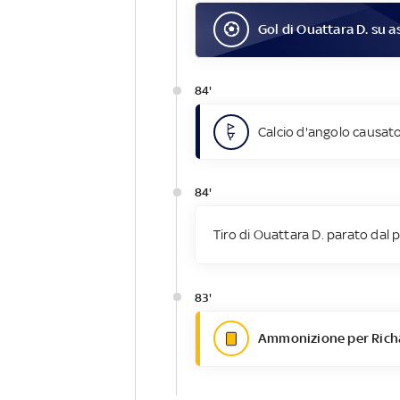
Gol
di
Ouattara D.
su as
84'
Calcio d'angolo causato
84'
Tiro di Ouattara D. parato dal p
83'
Ammonizione per Richa