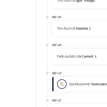
Tiro fuori di
Igor Thiago
90'+5'
Tiro fuori di
Dasilva J.
90'+4'
Fallo subito da
Canvot J.
90'+3'
Sostituzione!
Guessand
90'+2'