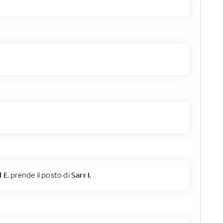
 E.
prende il posto di
Sarr I.