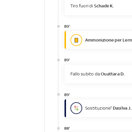
Tiro fuori di
Schade K.
89'
Ammonizione per Lerm
89'
Fallo subito da
Ouattara D.
89'
Sostituzione!
Dasilva J.
88'