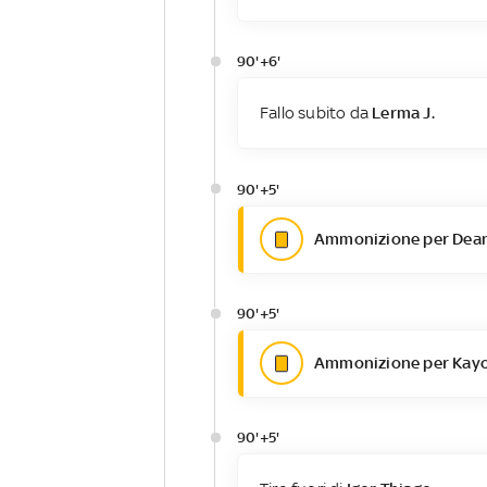
90'+6'
Fallo subito da
Lerma J.
90'+5'
Ammonizione per Dea
90'+5'
Ammonizione per Kayo
90'+5'