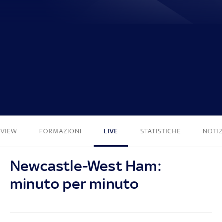
3 - 1
EVIEW
FORMAZIONI
LIVE
STATISTICHE
NOTIZ
Newcastle-West Ham:
minuto per minuto