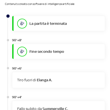
Contenuto creato con software di intelligenza artificiale
La partita è terminata
90'+8'
Fine secondo tempo
90'+6'
Tiro fuori di
Elanga A.
90'+4'
Fallo subito da
Summerville C.