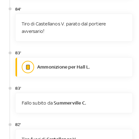
84'
Tiro di Castellanos V. parato dal portiere
avversario!
83'
Ammonizione per Hall L.
83'
Fallo subito da
Summerville C.
82'