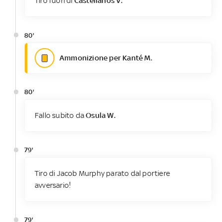
Tiro fuori di
Castellanos V.
80'
Ammonizione per Kanté M.
80'
Fallo subito da
Osula W.
79'
Tiro di Jacob Murphy parato dal portiere
avversario!
79'