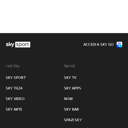
ACCEDI A SKY GO
I siti Sky:
Servizi:
SKY SPORT
SKY TV
SKY TG24
SKY APPS
SKY VIDEO
NOW
SKY ARTE
SKY BAR
SPAZI SKY