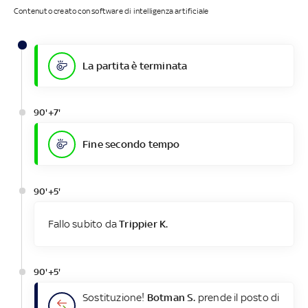
Contenuto creato con software di intelligenza artificiale
La partita è terminata
90'+7'
Fine secondo tempo
90'+5'
Fallo subito da
Trippier K.
90'+5'
Sostituzione!
Botman S.
prende il posto di