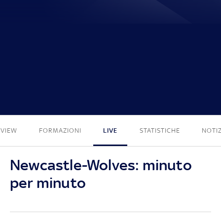
1 - 0
EVIEW
FORMAZIONI
LIVE
STATISTICHE
NOTIZ
Newcastle-Wolves: minuto
per minuto