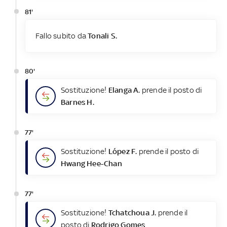
81'
Fallo subito da
Tonali S.
80'
Sostituzione!
Elanga A.
prende il posto di
Barnes H.
77'
Sostituzione!
López F.
prende il posto di
Hwang Hee-Chan
77'
Sostituzione!
Tchatchoua J.
prende il
posto di
Rodrigo Gomes