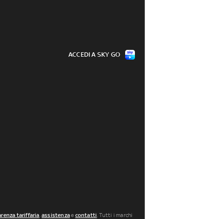
ACCEDI A SKY GO
renza tariffaria
,
assistenza
e
contatti
. Tutti i marchi