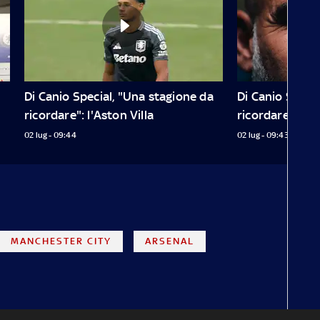
Di Canio Special, "Una stagione da 
Di Canio Specia
ricordare": l'Aston Villa
ricordare": il C
02 lug - 09:44
02 lug - 09:43
MANCHESTER CITY
ARSENAL