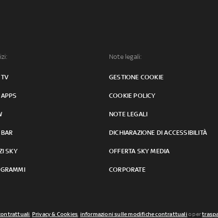
izi:
Note legali:
 TV
GESTIONE COOKIE
 APPS
COOKIE POLICY
W
NOTE LEGALI
 BAR
DICHIARAZIONE DI ACCESSIBILITÀ
ZI SKY
OFFERTA SKY MEDIA
GRAMMI
CORPORATE
contrattuali
,
Privacy & Cookies
,
informazioni sulle modifiche contrattuali
o per
traspa