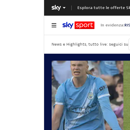
Esplora tutte le offerte S
In evidenza:
RI
News e Highlights, tutto live: seguici su