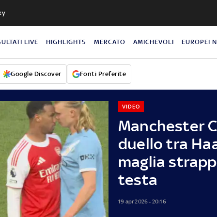
ky
SULTATI LIVE
HIGHLIGHTS
MERCATO
AMICHEVOLI
EUROPEI 
Google Discover
Fonti Preferite
VIDEO
Manchester Ci
duello tra Ha
maglia strapp
testa
19 apr 2026 - 20:16