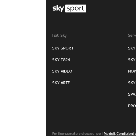
I siti Sky:
Serv
SKY SPORT
SKY
SKY TG24
SKY
SKY VIDEO
NO
SKY ARTE
SKY
SPA
PRO
Per il consumatore clicca qui per i
Moduli, Condizioni 