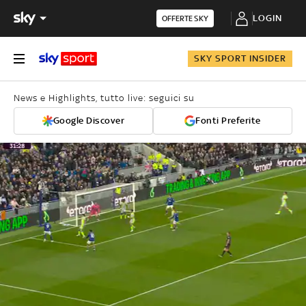
LOGIN
OFFERTE SKY
SKY SPORT INSIDER
News e Highlights, tutto live: seguici su
Google Discover
Fonti Preferite