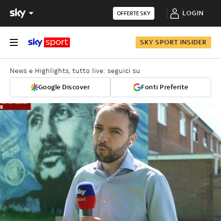
LOGIN
OFFERTE SKY
SKY SPORT INSIDER
News e Highlights, tutto live: seguici su
Google Discover
Fonti Preferite