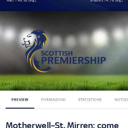
Watt T. 48', 52' (Rig.)
Brophy E. 74', 78' (Rig.)
2 - 2
PREVIEW
FORMAZIONI
STATISTICHE
NOTIZI
Motherwell–St. Mirren: come