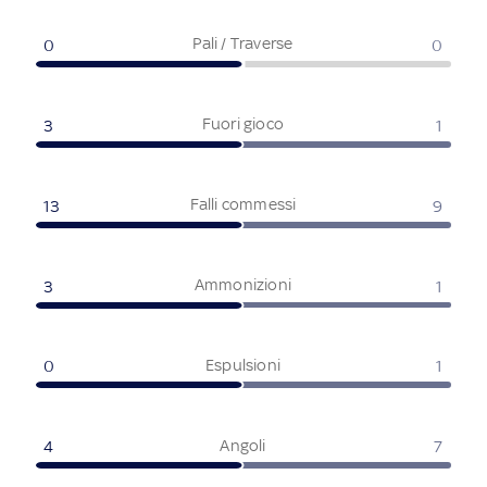
Pali / Traverse
0
0
Fuori gioco
3
1
Falli commessi
13
9
Ammonizioni
3
1
Espulsioni
0
1
Angoli
4
7