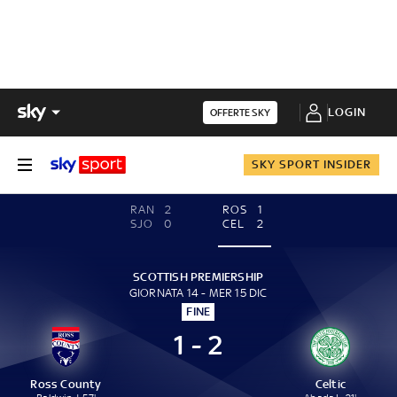
LOGIN
OFFERTE SKY
SKY SPORT INSIDER
RAN
2
ROS
1
SJO
0
CEL
2
SCOTTISH PREMIERSHIP
GIORNATA 14 - MER 15 DIC
FINE
1 - 2
Ross County
Celtic