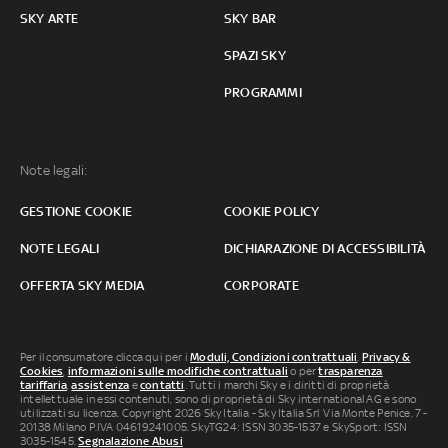
SKY ARTE
SKY BAR
SPAZI SKY
PROGRAMMI
Note legali:
GESTIONE COOKIE
COOKIE POLICY
NOTE LEGALI
DICHIARAZIONE DI ACCESSIBILITÀ
OFFERTA SKY MEDIA
CORPORATE
Per il consumatore clicca qui per i
Moduli, Condizioni contrattuali
,
Privacy &
Cookies
,
informazioni sulle modifiche contrattuali
o per
trasparenza
tariffaria
,
assistenza
e
contatti
. Tutti i marchi Sky e i diritti di proprietà
intellettuale in essi contenuti, sono di proprietà di Sky international AG e sono
utilizzati su licenza. Copyright 2026 Sky Italia - Sky Italia Srl Via Monte Penice, 7 -
20138 Milano P.IVA 04619241005. SkyTG24: ISSN 3035-1537 e SkySport: ISSN
3035-1545.
Segnalazione Abusi