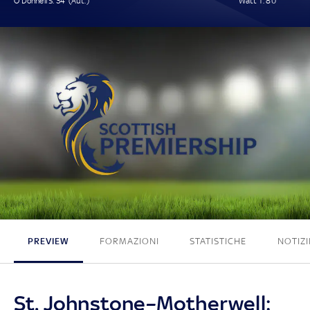
O'Donnell S. 34' (Aut.)
Watt T. 80'
1 - 1
PREVIEW
FORMAZIONI
STATISTICHE
NOTIZI
St. Johnstone–Motherwell: