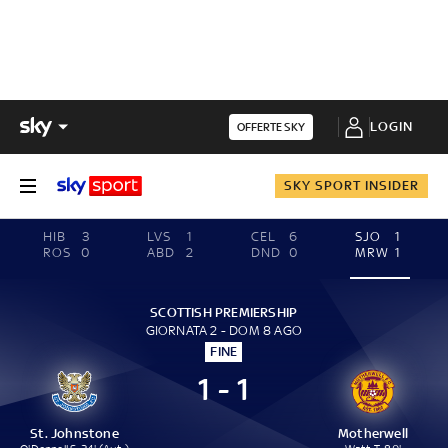
LOGIN
OFFERTE SKY
SKY SPORT INSIDER
HIB
3
LVS
1
CEL
6
SJO
1
ROS
0
ABD
2
DND
0
MRW
1
SCOTTISH PREMIERSHIP
GIORNATA 2 - DOM 8 AGO
FINE
1 - 1
St. Johnstone
Motherwell