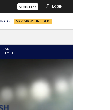
LOGIN
OFFERTE SKY
NUOTO
SKY SPORT INSIDER
RAN
2
STM
0