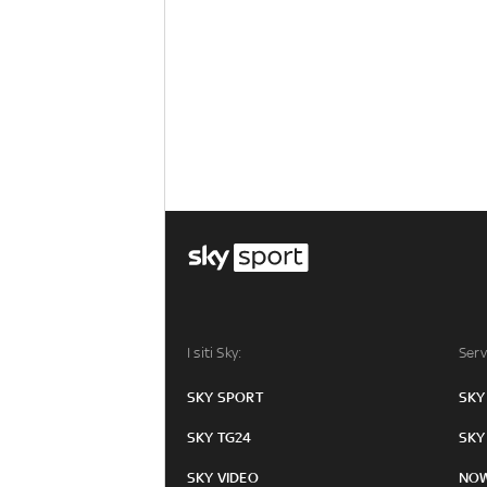
I siti Sky:
Serv
SKY SPORT
SKY
SKY TG24
SKY
SKY VIDEO
NO