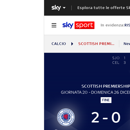
Esplora tutte le offerte S
In evidenza:
RI
CALCIO
SCOTTISH PREMIERSHIP
Ne
SJO
1
CEL
3
SCOTTISH PREMIERSHI
GIORNATA 20 - DOMENICA 26 DIC
FINE
2 - 0