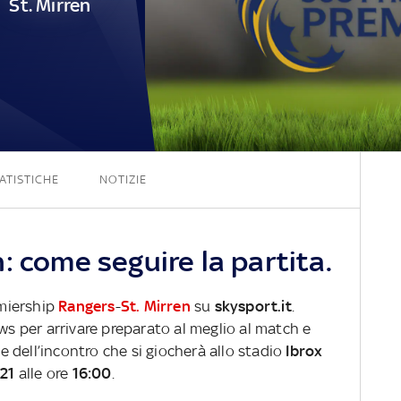
St. Mirren
2 - 0
ATISTICHE
NOTIZIE
: come seguire la partita.
emiership
Rangers
-
St. Mirren
su
skysport.it
.
ews per arrivare preparato al meglio al match e
ve dell’incontro che si giocherà allo stadio
Ibrox
21
alle ore
16:00
.