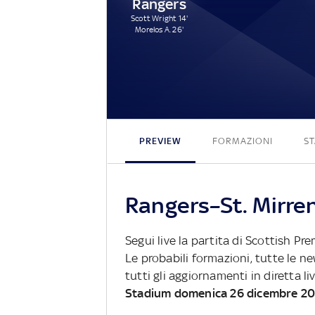
Rangers
Scott Wright 14'
Morelos A. 26'
PREVIEW
FORMAZIONI
ST
Rangers–St. Mirren
Segui live la partita di Scottish Pr
Le probabili formazioni, tutte le n
tutti gli aggiornamenti in diretta li
Stadium domenica 26 dicembre 20