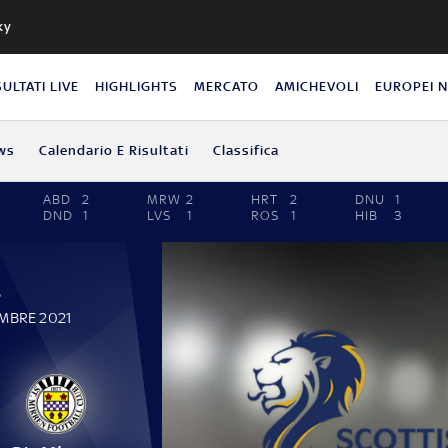
ky
SULTATI LIVE
HIGHLIGHTS
MERCATO
AMICHEVOLI
EUROPEI 
ws
Calendario E Risultati
Classifica
ABD
2
MRW
2
HRT
2
DNU
1
DND
1
LVS
1
ROS
1
HIB
3
P
EMBRE 2021