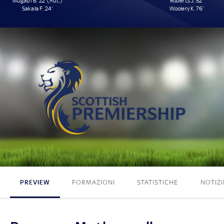
Mugabi B. 22' (Aut.)
Roberts J. 52'
Sakala F. 24'
Woolery K. 76'
2 - 2
PREVIEW
FORMAZIONI
STATISTICHE
NOTIZI