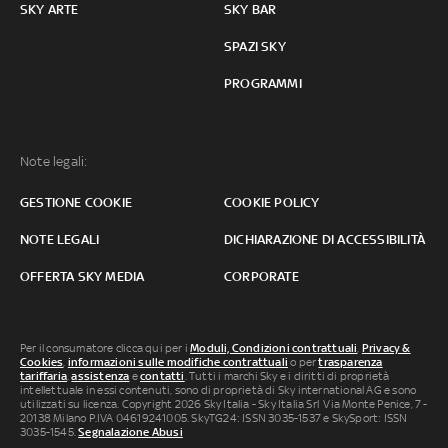
SKY ARTE
SKY BAR
SPAZI SKY
PROGRAMMI
Note legali:
GESTIONE COOKIE
COOKIE POLICY
NOTE LEGALI
DICHIARAZIONE DI ACCESSIBILITÀ
OFFERTA SKY MEDIA
CORPORATE
Per il consumatore clicca qui per i
Moduli, Condizioni contrattuali
,
Privacy &
Cookies
,
informazioni sulle modifiche contrattuali
o per
trasparenza
tariffaria
,
assistenza
e
contatti
. Tutti i marchi Sky e i diritti di proprietà
intellettuale in essi contenuti, sono di proprietà di Sky international AG e sono
utilizzati su licenza. Copyright 2026 Sky Italia - Sky Italia Srl Via Monte Penice, 7 -
20138 Milano P.IVA 04619241005. SkyTG24: ISSN 3035-1537 e SkySport: ISSN
3035-1545.
Segnalazione Abusi