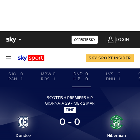
LOGIN
OFFERTE SKY
SKY SPORT INSIDER
SJO
0
MRW
0
DND
0
LVS
2
RAN
1
ROS
1
HIB
0
DNU
1
SCOTTISH PREMIERSHIP
GIORNATA 29 - MER 2 MAR
FINE
0 - 0
Dundee
Hibernian