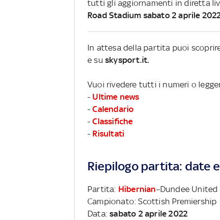
tutti gli aggiornamenti in diretta li
Road Stadium sabato 2 aprile 202
In attesa della partita puoi scopri
e su
skysport.it.
Vuoi rivedere tutti i numeri o legg
-
Ultime news
-
Calendario
-
Classifiche
-
Risultati
Riepilogo partita: date e 
Partita:
Hibernian
–Dundee United
Campionato: Scottish Premiership
Data:
sabato 2 aprile 2022