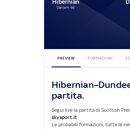
Hibernian
D
Clarke H. 46'
PREVIEW
FORMAZIONI
ST
Hibernian–Dundee 
partita.
Segui live la partita di Scottish Pr
skysport.it
.
Le probabili formazioni, tutte le n