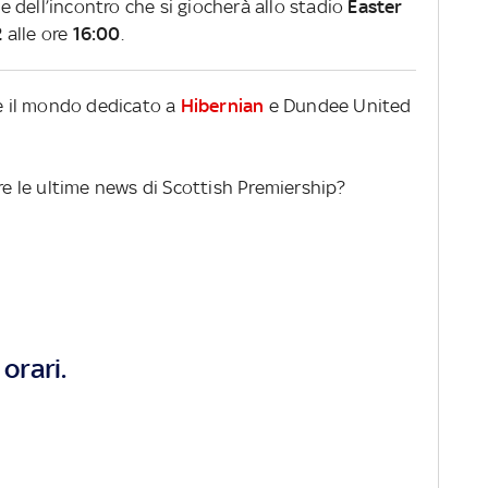
ve dell’incontro che si giocherà allo stadio
Easter
2
alle ore
16:00
.
re il mondo dedicato a
Hibernian
e Dundee United
ere le ultime news di Scottish Premiership?
orari.