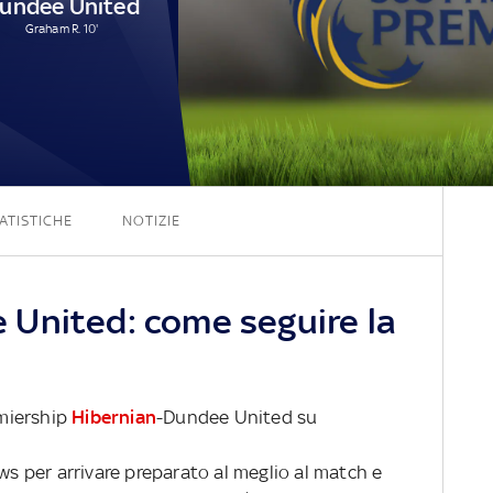
undee United
Graham R. 10'
1 - 1
ATISTICHE
NOTIZIE
United: come seguire la
emiership
Hibernian
-Dundee United su
ews per arrivare preparato al meglio al match e