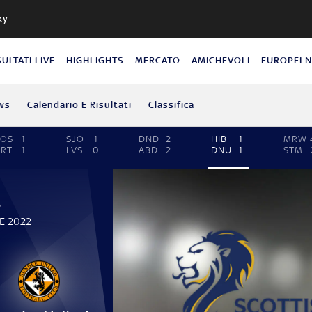
ky
SULTATI LIVE
HIGHLIGHTS
MERCATO
AMICHEVOLI
EUROPEI 
ws
Calendario E Risultati
Classifica
ROS
1
SJO
1
DND
2
HIB
1
MRW
RT
1
LVS
0
ABD
2
DNU
1
STM
P
LE 2022