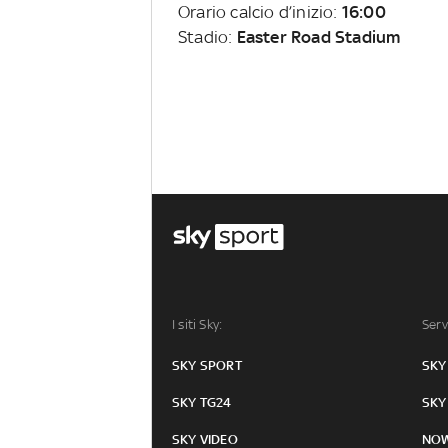
Orario calcio d’inizio:
16:00
Stadio:
Easter Road Stadium
I siti Sky:
Serv
SKY SPORT
SKY
SKY TG24
SKY
SKY VIDEO
NO