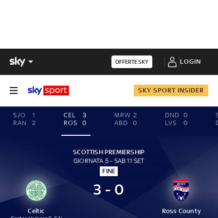
LOGIN
OFFERTE SKY
SKY SPORT INSIDER
SJO
1
CEL
3
MRW
2
DND
0
RAN
2
ROS
0
ABD
0
LVS
0
SCOTTISH PREMIERSHIP
GIORNATA 5 - SAB 11 SET
FINE
3 - 0
Celtic
Ross County