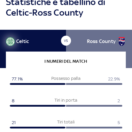
Statistiche e tabellino di
Celtic-Ross County
Celtic
Ross County
VS
I NUMERI DEL MATCH
Possesso palla
77.1%
22.9%
Tiri in porta
8
2
Tiri totali
21
5