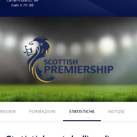
Carter-Vickers C. 64'
Ajeti A. 70', 85'
3 - 0
PREVIEW
FORMAZIONI
STATISTICHE
NOTIZIE