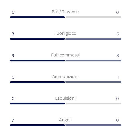
Pali / Traverse
0
0
Fuori gioco
3
6
Falli commessi
9
8
Ammonizioni
0
1
Espulsioni
0
0
Angoli
7
0