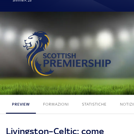
Shinnie A. 25'
1 - 0
PREVIEW
FORMAZIONI
STATISTICHE
NOTIZI
Livingston–Celtic: come