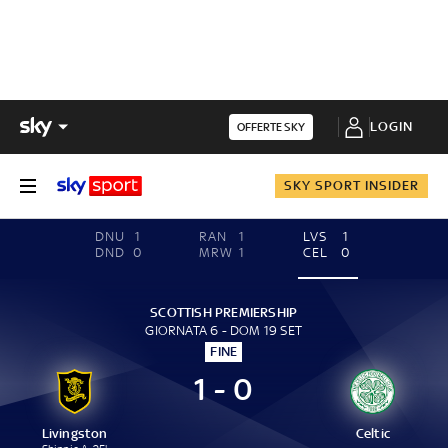
LOGIN
OFFERTE SKY
SKY SPORT INSIDER
DNU
1
RAN
1
LVS
1
DND
0
MRW
1
CEL
0
SCOTTISH PREMIERSHIP
GIORNATA 6 - DOM 19 SET
FINE
1 - 0
Livingston
Celtic