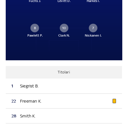
Fuchs J.
Levitt D.
Harkes I.
8
10
7
Pawlett P.
Clark N.
Niskanen I.
Titolari
1
Siegrist B.
22
Freeman K.
28
Smith K.