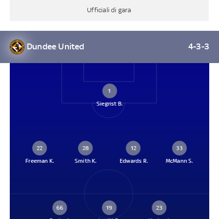
Ufficiali di gara
Dundee United
4-3-3
1
Siegrist B.
22
28
12
33
Freeman K.
Smith K.
Edwards R.
McMann S.
66
19
23