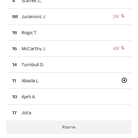
4
Starfelt C.
26'
88
Juranovic J.
18
Rogic T.
45'
16
McCarthy J.
14
Turnbull D.
11
Abada L.
10
Ajeti A.
17
Jota
Riserve