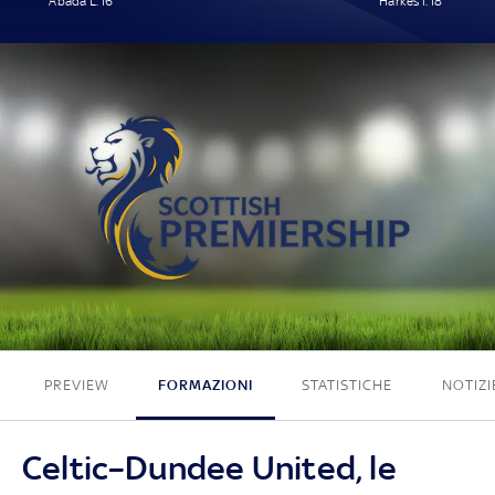
Abada L. 16'
Harkes I. 18'
1 - 1
PREVIEW
FORMAZIONI
STATISTICHE
NOTIZI
Celtic–Dundee United, le