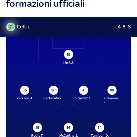
formazioni ufficiali
Celtic
4-3-3
15
Hart J.
56
20
4
88
Ralston A.
Carter-Vick...
Starfelt C.
Juranovic
J.
18
16
14
Rogic T.
McCarthy J.
Turnbull D.