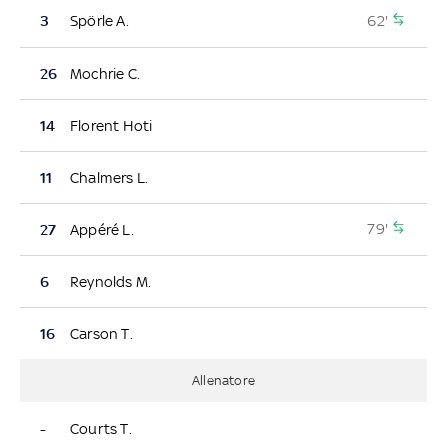
62'
3
Spörle A.
26
Mochrie C.
14
Florent Hoti
11
Chalmers L.
79'
27
Appéré L.
6
Reynolds M.
16
Carson T.
Allenatore
-
Courts T.