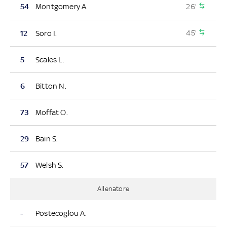
26'
54
Montgomery A.
45'
12
Soro I.
5
Scales L.
6
Bitton N.
73
Moffat O.
29
Bain S.
57
Welsh S.
Allenatore
-
Postecoglou A.