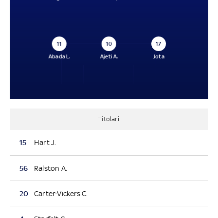
11
10
17
Abada L.
Ajeti A.
Jota
Titolari
15
Hart J.
56
Ralston A.
20
Carter-Vickers C.