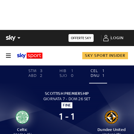
LOGIN
OFFERTE SKY
SKY SPORT INSIDER
STM
3
HIB
1
CEL
1
ABD
2
SJO
0
DNU
1
SCOTTISH PREMIERSHIP
GIORNATA 7 - DOM 26 SET
FINE
1 - 1
Celtic
Dundee United