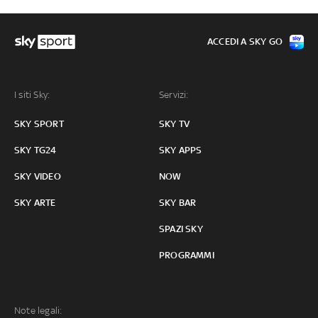
ACCEDI A SKY GO
I siti Sky:
Servizi:
SKY SPORT
SKY TV
SKY TG24
SKY APPS
SKY VIDEO
NOW
SKY ARTE
SKY BAR
SPAZI SKY
PROGRAMMI
Note legali: