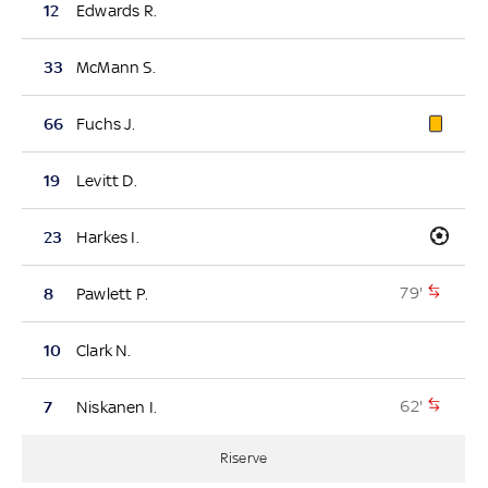
12
Edwards R.
33
McMann S.
66
Fuchs J.
19
Levitt D.
23
Harkes I.
79'
8
Pawlett P.
10
Clark N.
62'
7
Niskanen I.
Riserve