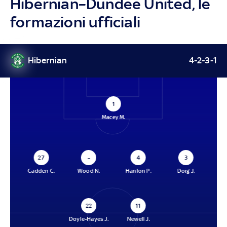
Hibernian–Dundee United, le
formazioni ufficiali
Hibernian
4-2-3-1
1
Macey M.
27
–
4
3
Cadden C.
Wood N.
Hanlon P.
Doig J.
22
11
Doyle-Hayes J.
Newell J.