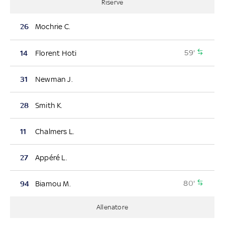
Riserve
26
Mochrie C.
59'
14
Florent Hoti
31
Newman J.
28
Smith K.
11
Chalmers L.
27
Appéré L.
80'
94
Biamou M.
Allenatore