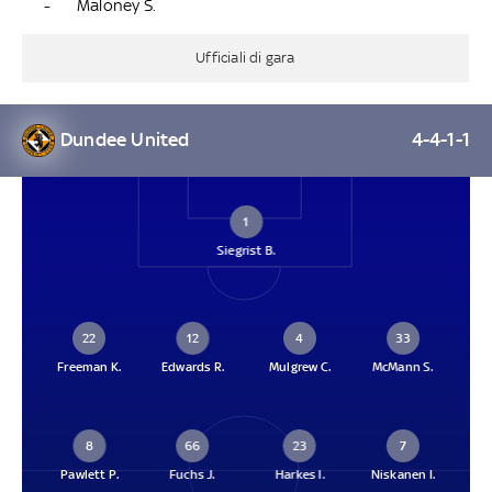
-
Maloney S.
Ufficiali di gara
Dundee United
4-4-1-1
1
Siegrist B.
22
12
4
33
Freeman K.
Edwards R.
Mulgrew C.
McMann S.
8
66
23
7
Pawlett P.
Fuchs J.
Harkes I.
Niskanen I.