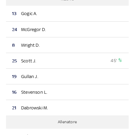
13
Gogic A.
24
McGregor D.
8
Wright D.
45'
25
Scott J.
19
Gullan J.
16
Stevenson L.
21
Dabrowski M.
Allenatore