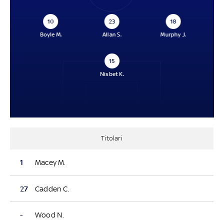
10
23
18
Boyle M.
Allan S.
Murphy J.
15
Nisbet K.
Titolari
1
Macey M.
27
Cadden C.
-
Wood N.