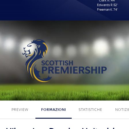
Clark N. 44'
Edwards R. 52'
Freeman K. 74'
0 - 3
PREVIEW
FORMAZIONI
STATISTICHE
NOTIZI