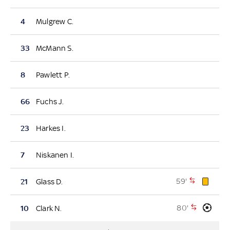
4
Mulgrew C.
33
McMann S.
8
Pawlett P.
66
Fuchs J.
23
Harkes I.
7
Niskanen I.
59'
21
Glass D.
80'
10
Clark N.