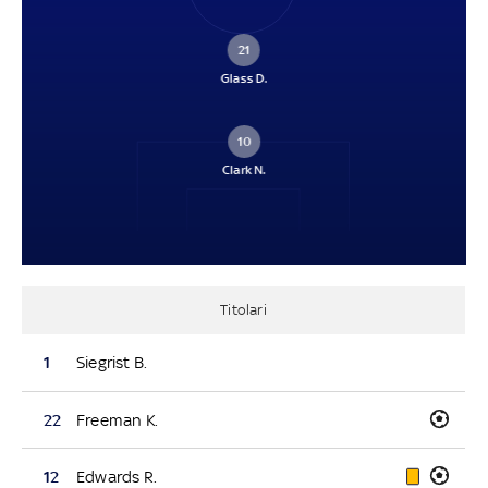
21
Glass D.
10
Clark N.
Titolari
1
Siegrist B.
22
Freeman K.
12
Edwards R.