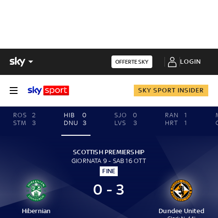
LOGIN
OFFERTE SKY
SKY SPORT INSIDER
ROS
2
HIB
0
SJO
0
RAN
1
STM
3
DNU
3
LVS
3
HRT
1
SCOTTISH PREMIERSHIP
GIORNATA 9 - SAB 16 OTT
FINE
0 - 3
Hibernian
Dundee United