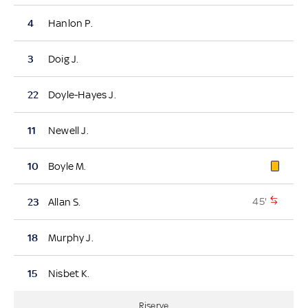
4
Hanlon P.
3
Doig J.
22
Doyle-Hayes J.
11
Newell J.
10
Boyle M.
45'
23
Allan S.
18
Murphy J.
15
Nisbet K.
Riserve