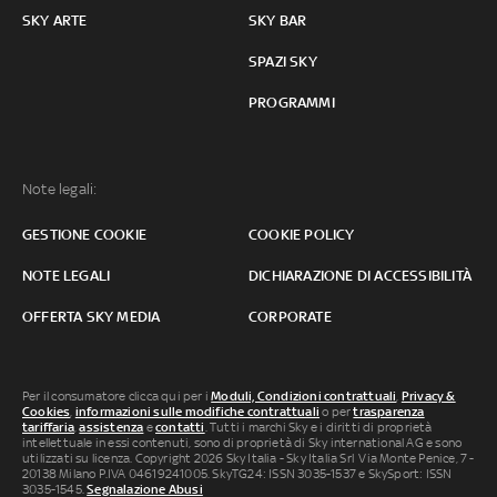
SKY ARTE
SKY BAR
SPAZI SKY
PROGRAMMI
Note legali:
GESTIONE COOKIE
COOKIE POLICY
NOTE LEGALI
DICHIARAZIONE DI ACCESSIBILITÀ
OFFERTA SKY MEDIA
CORPORATE
Per il consumatore clicca qui per i
Moduli, Condizioni contrattuali
,
Privacy &
Cookies
,
informazioni sulle modifiche contrattuali
o per
trasparenza
tariffaria
,
assistenza
e
contatti
. Tutti i marchi Sky e i diritti di proprietà
intellettuale in essi contenuti, sono di proprietà di Sky international AG e sono
utilizzati su licenza. Copyright 2026 Sky Italia - Sky Italia Srl Via Monte Penice, 7 -
20138 Milano P.IVA 04619241005. SkyTG24: ISSN 3035-1537 e SkySport: ISSN
3035-1545.
Segnalazione Abusi