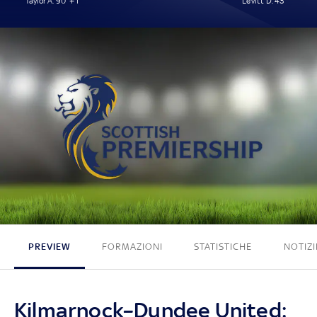
Taylor A. 90' + 1'
Levitt D. 43'
1 - 1
PREVIEW
FORMAZIONI
STATISTICHE
NOTIZI
Kilmarnock–Dundee United: