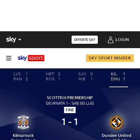
LOGIN
OFFERTE SKY
SKY SPORT INSIDER
LVS
1
HRT
2
SJO
0
KIL
1
RAN
2
ROS
1
HIB
1
DNU
1
SCOTTISH PREMIERSHIP
GIORNATA 1 - SAB 30 LUG
FINE
1 - 1
Kilmarnock
Dundee United