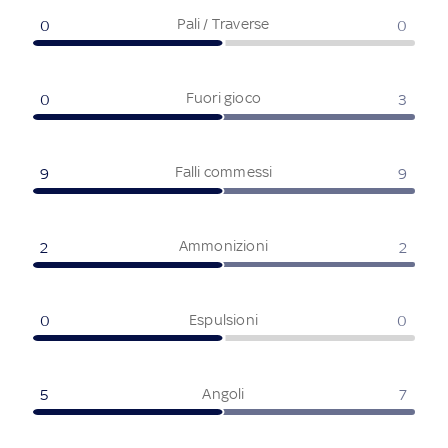
Pali / Traverse
0
0
Fuori gioco
0
3
Falli commessi
9
9
Ammonizioni
2
2
Espulsioni
0
0
Angoli
5
7