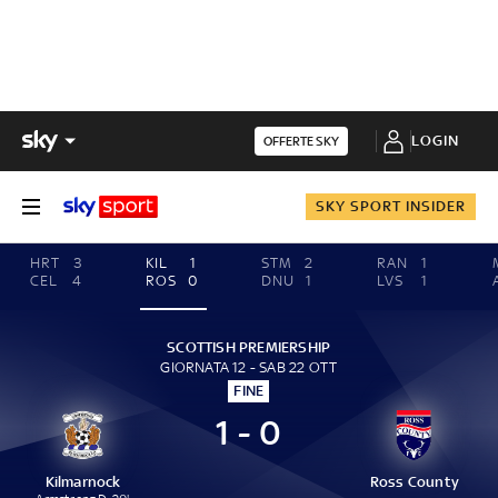
LOGIN
OFFERTE SKY
SKY SPORT INSIDER
HRT
3
KIL
1
STM
2
RAN
1
CEL
4
ROS
0
DNU
1
LVS
1
SCOTTISH PREMIERSHIP
GIORNATA 12 - SAB 22 OTT
FINE
1 - 0
Kilmarnock
Ross County