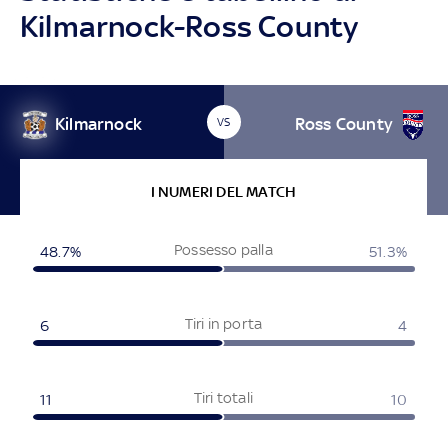
Kilmarnock-Ross County
Kilmarnock
Ross County
VS
I NUMERI DEL MATCH
Possesso palla
48.7%
51.3%
Tiri in porta
6
4
Tiri totali
11
10