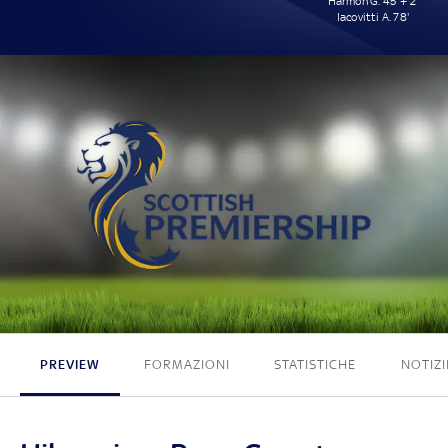
Harmon G. 45' + 2'
Iacovitti A. 78'
0 - 2
PREVIEW
FORMAZIONI
STATISTICHE
NOTIZI