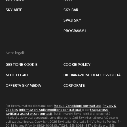
SKY ARTE
SKY BAR
SPAZI SKY
PROGRAMMI
Note legali:
GESTIONE COOKIE
COOKIE POLICY
NOTE LEGALI
DICHIARAZIONE DI ACCESSIBILITÀ
OFFERTA SKY MEDIA
CORPORATE
Per il consumatore clicca qui per i
Moduli, Condizioni contrattuali
,
Privacy &
Cookies
,
informazioni sulle modifiche contrattuali
o per
trasparenza
tariffaria
,
assistenza
e
contatti
. Tutti i marchi Sky e i diritti di proprietà
intellettuale in essi contenuti, sono di proprietà di Sky international AG e sono
utilizzati su licenza. Copyright 2026 Sky Italia - Sky Italia Srl Via Monte Penice, 7 -
20138 Milano P.IVA 04619241005. SkyTG24: ISSN 3035-1537 e SkySport: ISSN