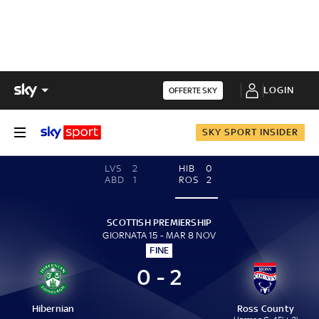
LOGIN
OFFERTE SKY
SKY SPORT INSIDER
LVS
2
HIB
0
ABD
1
ROS
2
SCOTTISH PREMIERSHIP
GIORNATA 15 - MAR 8 NOV
FINE
0 - 2
Hibernian
Ross County