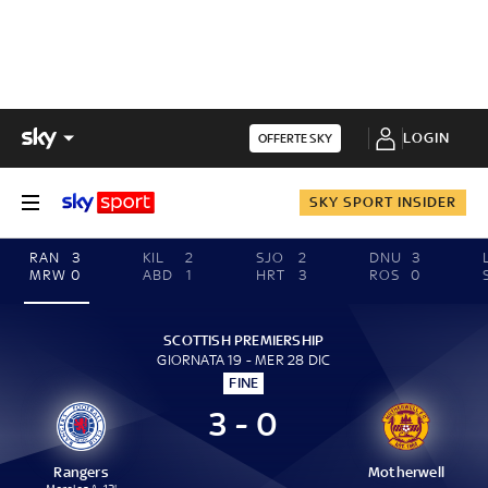
LOGIN
OFFERTE SKY
SKY SPORT INSIDER
RAN
3
KIL
2
SJO
2
DNU
3
MRW
0
ABD
1
HRT
3
ROS
0
SCOTTISH PREMIERSHIP
GIORNATA 19 - MER 28 DIC
FINE
3 - 0
Rangers
Motherwell