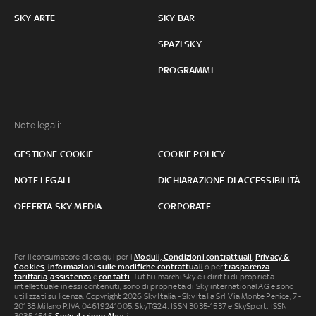
SKY ARTE
SKY BAR
SPAZI SKY
PROGRAMMI
Note legali:
GESTIONE COOKIE
COOKIE POLICY
NOTE LEGALI
DICHIARAZIONE DI ACCESSIBILITÀ
OFFERTA SKY MEDIA
CORPORATE
Per il consumatore clicca qui per i
Moduli, Condizioni contrattuali
,
Privacy &
Cookies
,
informazioni sulle modifiche contrattuali
o per
trasparenza
tariffaria
,
assistenza
e
contatti
. Tutti i marchi Sky e i diritti di proprietà
intellettuale in essi contenuti, sono di proprietà di Sky international AG e sono
utilizzati su licenza. Copyright 2026 Sky Italia - Sky Italia Srl Via Monte Penice, 7 -
20138 Milano P.IVA 04619241005. SkyTG24: ISSN 3035-1537 e SkySport: ISSN
3035-1545.
Segnalazione Abusi