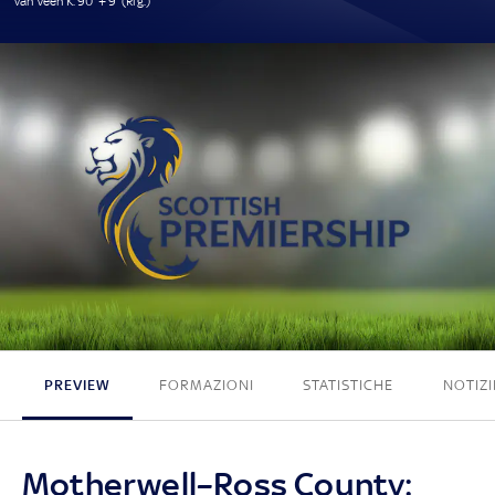
van Veen K. 90' + 9' (Rig.)
1 - 0
PREVIEW
FORMAZIONI
STATISTICHE
NOTIZI
Motherwell–Ross County: