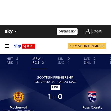
LOGIN
OFFERTE SKY
SKY SPORT INSIDER
HRT
2
MRW
1
KIL
0
LVS
2
ABD
1
ROS
0
SJO
1
DNU
1
SCOTTISH PREMIERSHIP
GIORNATA 36 - SAB 20 MAG
FINE
1 - 0
Motherwell
Ross County