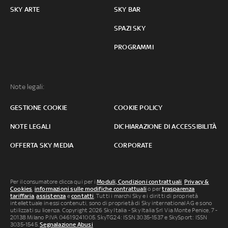
SKY ARTE
SKY BAR
SPAZI SKY
PROGRAMMI
Note legali:
GESTIONE COOKIE
COOKIE POLICY
NOTE LEGALI
DICHIARAZIONE DI ACCESSIBILITÀ
OFFERTA SKY MEDIA
CORPORATE
Per il consumatore clicca qui per i
Moduli, Condizioni contrattuali
,
Privacy &
Cookies
,
informazioni sulle modifiche contrattuali
o per
trasparenza
tariffaria
,
assistenza
e
contatti
. Tutti i marchi Sky e i diritti di proprietà
intellettuale in essi contenuti, sono di proprietà di Sky international AG e sono
utilizzati su licenza. Copyright 2026 Sky Italia - Sky Italia Srl Via Monte Penice, 7 -
20138 Milano P.IVA 04619241005. SkyTG24: ISSN 3035-1537 e SkySport: ISSN
3035-1545.
Segnalazione Abusi