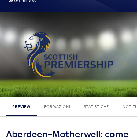
Gartenmann S. 60'
1 - 0
PREVIEW
FORMAZIONI
STATISTICHE
NOTIZI
Aberdeen–Motherwell: come