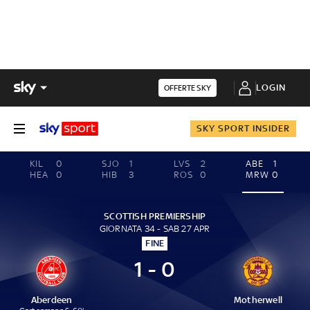
LOGIN
OFFERTE SKY
SKY SPORT INSIDER
KIL
0
SJO
1
LVS
2
ABE
1
HEA
0
HIB
3
ROS
0
MRW
0
SCOTTISH PREMIERSHIP
GIORNATA 34 - SAB 27 APR
FINE
1 - 0
Aberdeen
Motherwell