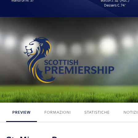
Mandron M. 37'
Bolton J. 32' (Aut.)
Dessers C. 74'
1 - 2
PREVIEW
FORMAZIONI
STATISTICHE
NOTIZI