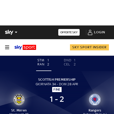
LOGIN
OFFERTE SKY
SKY SPORT INSIDER
STM
1
DND
1
RAN
2
CEL
2
SCOTTISH PREMIERSHIP
GIORNATA 34 - DOM 28 APR
FINE
1 - 2
St. Mirren
Rangers