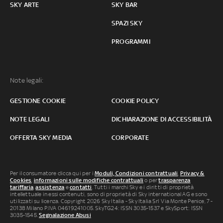
SKY ARTE
SKY BAR
SPAZI SKY
PROGRAMMI
Note legali:
GESTIONE COOKIE
COOKIE POLICY
NOTE LEGALI
DICHIARAZIONE DI ACCESSIBILITÀ
OFFERTA SKY MEDIA
CORPORATE
Per il consumatore clicca qui per i
Moduli, Condizioni contrattuali
,
Privacy &
Cookies
,
informazioni sulle modifiche contrattuali
o per
trasparenza
tariffaria
,
assistenza
e
contatti
. Tutti i marchi Sky e i diritti di proprietà
intellettuale in essi contenuti, sono di proprietà di Sky international AG e sono
utilizzati su licenza. Copyright 2026 Sky Italia - Sky Italia Srl Via Monte Penice, 7 -
20138 Milano P.IVA 04619241005. SkyTG24: ISSN 3035-1537 e SkySport: ISSN
3035-1545.
Segnalazione Abusi