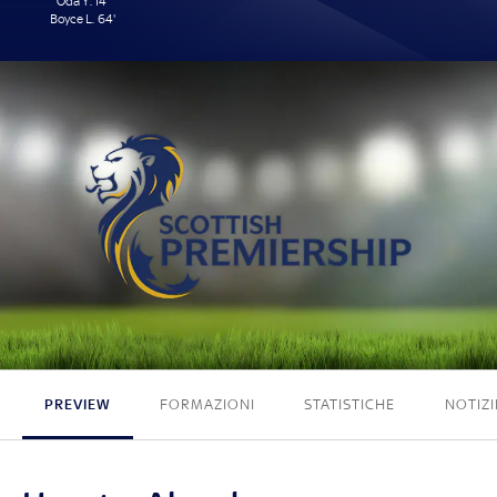
Oda Y. 14'
Boyce L. 64'
2 - 0
PREVIEW
FORMAZIONI
STATISTICHE
NOTIZI