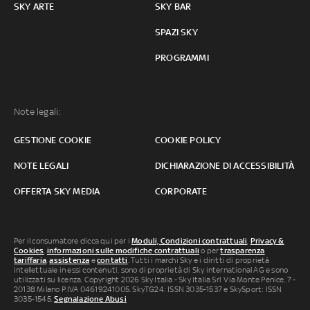
SKY ARTE
SKY BAR
SPAZI SKY
PROGRAMMI
Note legali:
GESTIONE COOKIE
COOKIE POLICY
NOTE LEGALI
DICHIARAZIONE DI ACCESSIBILITÀ
OFFERTA SKY MEDIA
CORPORATE
Per il consumatore clicca qui per i
Moduli, Condizioni contrattuali
,
Privacy &
Cookies
,
informazioni sulle modifiche contrattuali
o per
trasparenza
tariffaria
,
assistenza
e
contatti
. Tutti i marchi Sky e i diritti di proprietà
intellettuale in essi contenuti, sono di proprietà di Sky international AG e sono
utilizzati su licenza. Copyright 2026 Sky Italia - Sky Italia Srl Via Monte Penice, 7 -
20138 Milano P.IVA 04619241005. SkyTG24: ISSN 3035-1537 e SkySport: ISSN
3035-1545.
Segnalazione Abusi