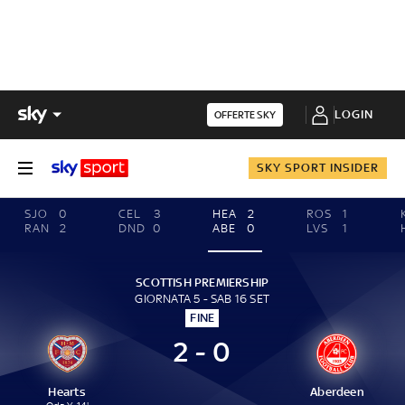
LOGIN
OFFERTE SKY
SKY SPORT INSIDER
SJO
0
CEL
3
HEA
2
ROS
1
RAN
2
DND
0
ABE
0
LVS
1
SCOTTISH PREMIERSHIP
GIORNATA 5 - SAB 16 SET
FINE
2 - 0
Hearts
Aberdeen