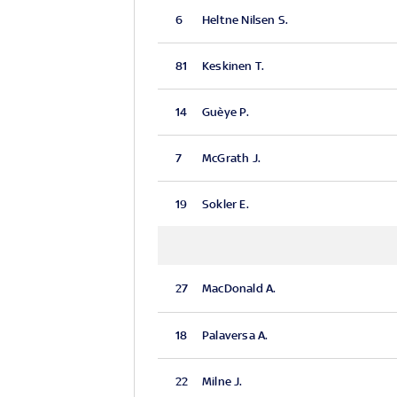
6
Heltne Nilsen S.
81
Keskinen T.
14
Guèye P.
7
McGrath J.
19
Sokler E.
27
MacDonald A.
18
Palaversa A.
22
Milne J.