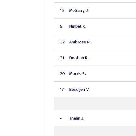
15
McGarry J.
9
Nisbet K.
32
Ambrose P.
31
Doohan R.
20
Morris S.
17
Besuijen V.
-
Thelin J.