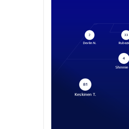
2
33
Devlin N.
Rubezi
4
Shinnie 
81
Keskinen T.