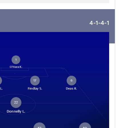
4-1-4-1
1
O'Hara K.
17
6
L.
Findlay S.
Deas R.
22
Donnelly L.