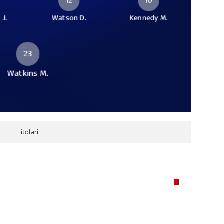
12
10
 J.
Watson D.
Kennedy M.
23
Watkins M.
Titolari