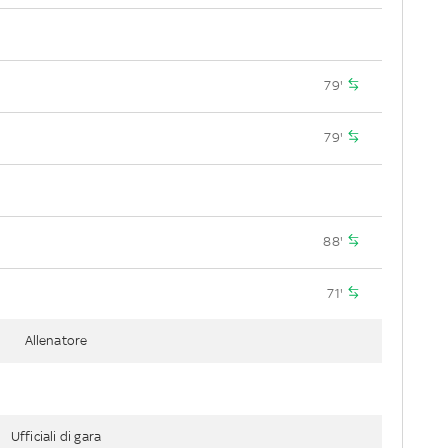
79'
79'
88'
71'
Allenatore
Ufficiali di gara