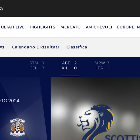
ky
SULTATI LIVE
HIGHLIGHTS
MERCATO
AMICHEVOLI
EUROPEI 
ws
Calendario E Risultati
Classifica
STM
0
ABE
2
MRW
3
CEL
3
KIL
0
HEA
1
P
STO 2024