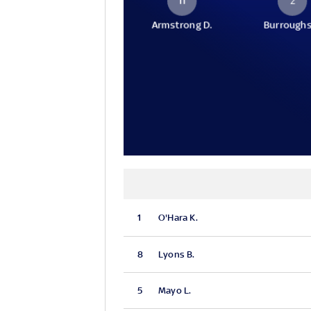
11
2
Armstrong D.
Burroughs
1
O'Hara K.
8
Lyons B.
5
Mayo L.