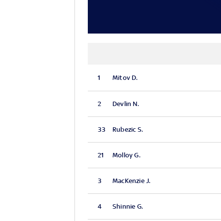
1
Mitov D.
2
Devlin N.
33
Rubezic S.
21
Molloy G.
3
MacKenzie J.
4
Shinnie G.