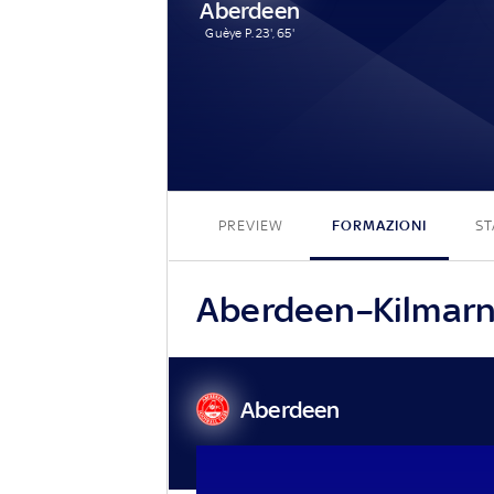
Aberdeen
Guèye P. 23', 65'
PREVIEW
FORMAZIONI
ST
Aberdeen–Kilmarnoc
Aberdeen