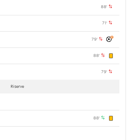
88'
71'
2
79'
88'
79'
Riserve
88'