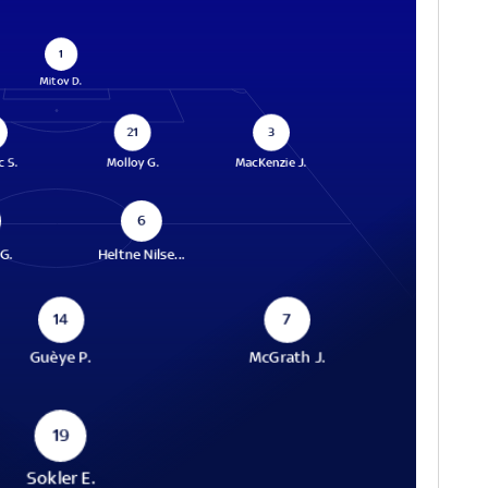
1
Mitov D.
21
3
c S.
Molloy G.
MacKenzie J.
6
G.
Heltne Nilse...
14
7
Guèye P.
McGrath J.
19
Sokler E.