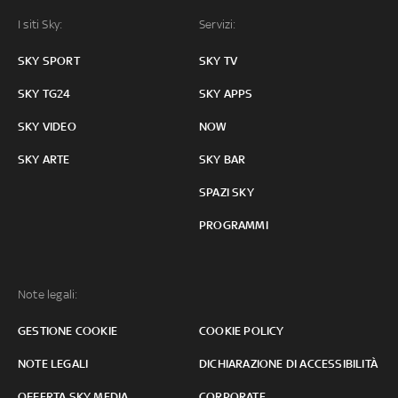
I siti Sky:
Servizi:
SKY SPORT
SKY TV
SKY TG24
SKY APPS
SKY VIDEO
NOW
SKY ARTE
SKY BAR
SPAZI SKY
PROGRAMMI
Note legali:
GESTIONE COOKIE
COOKIE POLICY
NOTE LEGALI
DICHIARAZIONE DI ACCESSIBILITÀ
OFFERTA SKY MEDIA
CORPORATE