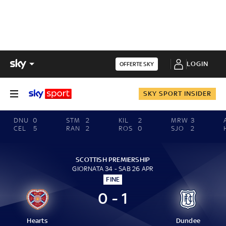
LOGIN
OFFERTE SKY
SKY SPORT INSIDER
DNU
0
STM
2
KIL
2
MRW
3
CEL
5
RAN
2
ROS
0
SJO
2
SCOTTISH PREMIERSHIP
GIORNATA 34 - SAB 26 APR
FINE
0 - 1
Hearts
Dundee